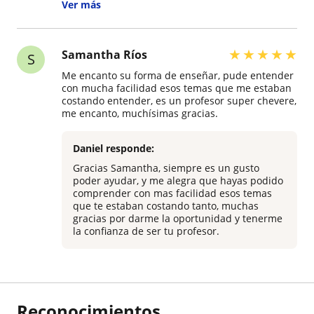
cambio en su rendimiento académico en esta
Ver más
asignatura después de tener las secciones de
clase con usted, nuevamente muchas gracias y
hasta pronto. Emmanuel Pérez Rincón.
★
★
★
★
★
Samantha Ríos
S
Me encanto su forma de enseñar, pude entender
con mucha facilidad esos temas que me estaban
costando entender, es un profesor super chevere,
me encanto, muchísimas gracias.
Daniel responde:
Gracias Samantha, siempre es un gusto
poder ayudar, y me alegra que hayas podido
comprender con mas facilidad esos temas
que te estaban costando tanto, muchas
gracias por darme la oportunidad y tenerme
la confianza de ser tu profesor.
Reconocimientos