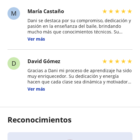
★
★
★
★
★
María Castaño
M
Dani se destaca por su compromiso, dedicación y
pasión en la enseñanza del baile, brindando
mucho más que conocimientos técnicos. Su
metodología favorece procesos de aprendizaje
Ver más
significativos, donde cada persona encuentra un
espacio para fortalecer su confianza, expresarse
libremente y disfrutar del arte del movimiento.
★
★
★
★
★
David Gómez
D
Gracias a Dani mi proceso de aprendizaje ha sido
muy enriquecedor. Su dedicación y energía
hacen que cada clase sea dinámica y motivadora.
He podido avanzar a mi ritmo, ganar seguridad y
Ver más
conectar con el baile de una forma más auténtica
y divertida?
Reconocimientos