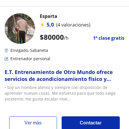
Esparta
★
5,0
(4 valoraciones)
$
80000
/h
1ª clase gratis
Envigado, Sabaneta
Entrenador personal
E.T. Entrenamiento de Otro Mundo ofrece
servicios de acondicionamiento físico y
terapias para evitar cirugías
• Soy un hombre atento y siempre con disposición de
aprender nuevas cosas. Me esfuerzo para que todo salga
excelente; me gusta escalar nive...
ver más
Contactar