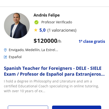
Andrés Felipe
Profesor Verificado
★
5,0
(1 valoraciones)
$
120000
/h
1ª clase gratis
Envigado, Medellín, La Estrel...
Español
Spanish Teacher for Foreigners - DELE - SIELE
Exam / Profesor de Español para Extranjeros
de Habla Inglesa - Examen DELE - SIELE
I hold a degree in Philosophy and Literature and am a
certified Educational Coach specializing in online tutoring,
with over 10 years of ex...