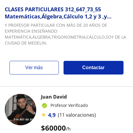
CLASES PARTICULARES 312_647_73_55
Matemáticas,Álgebra,Cálculo 1,2 y 3 ,y
otras.En Medellín,Y LLano Grande (Rionegro
Y PROFESOR PARTICULAR CON MÁS DE 20 AÑOS DE
Antioquia) EAFIT, EIA,
EXPERIENCIA ENSEÑANDO
UNAL,UDEA,UCO,UANDES,UJAVERIANA
MATEMÁTICA,ÁLGEBRA,TRIGONOMETRIA,CÁLCULO,SOY DE LA
CIUDAD DE MEDELIN.
ver más
Contactar
Juan David
Profesor Verificado
★
4,9
(11 valoraciones)
$
60000
/h