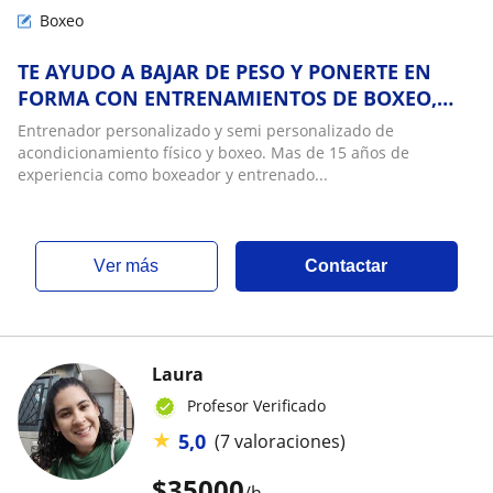
Boxeo
TE AYUDO A BAJAR DE PESO Y PONERTE EN
FORMA CON ENTRENAMIENTOS DE BOXEO,
AUNQUE NUNCA HAYAS BOXEADO 🥊
Entrenador personalizado y semi personalizado de
acondicionamiento físico y boxeo. Mas de 15 años de
experiencia como boxeador y entrenado...
ver más
Contactar
Laura
Profesor Verificado
★
5,0
(7 valoraciones)
$
35000
/h