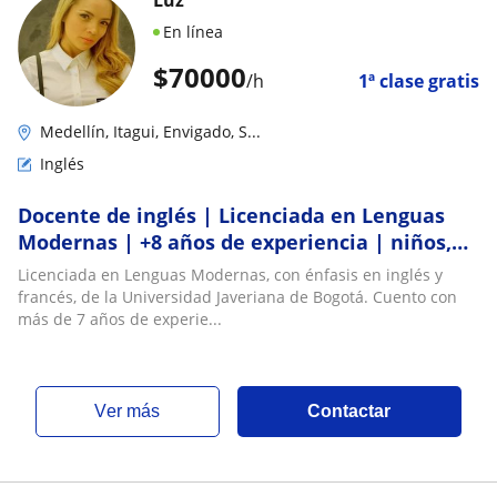
En línea
$
70000
/h
1ª clase gratis
Medellín, Itagui, Envigado, S...
Inglés
Docente de inglés | Licenciada en Lenguas
Modernas | +8 años de experiencia | niños,
jóvenes, adultos y empresas
Licenciada en Lenguas Modernas, con énfasis en inglés y
francés, de la Universidad Javeriana de Bogotá. Cuento con
más de 7 años de experie...
ver más
Contactar