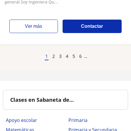
general.Soy Ingeniera Qu...
ver más
Contactar
1
2
3
4
5
6
...
Clases en Sabaneta de…
Apoyo escolar
Primaria
Matemáticas
Primaria y Secundaria