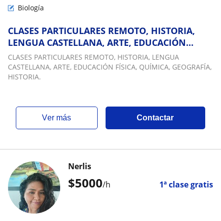
Biología
CLASES PARTICULARES REMOTO, HISTORIA,
LENGUA CASTELLANA, ARTE, EDUCACIÓN
FÍSICA, QUÍMICA, GEOGRAFÍA, HISTORIA
CLASES PARTICULARES REMOTO, HISTORIA, LENGUA
CASTELLANA, ARTE, EDUCACIÓN FÍSICA, QUÍMICA, GEOGRAFÍA,
HISTORIA.
ver más
Contactar
Nerlis
$
5000
/h
1ª clase gratis