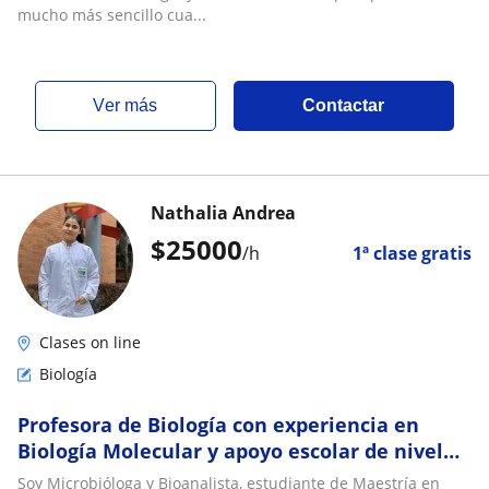
mucho más sencillo cua...
ver más
Contactar
Nathalia Andrea
$
25000
/h
1ª clase gratis
Clases on line
Biología
Profesora de Biología con experiencia en
Biología Molecular y apoyo escolar de nivel
primaria, bachillerato y universitario
Soy Microbióloga y Bioanalista, estudiante de Maestría en