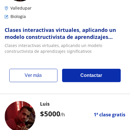
Valledupar
Biología
Clases interactivas virtuales, aplicando un
modelo constructivista de aprendizajes
significativos
Clases interactivas virtuales, aplicando un modelo
constructivista de aprendizajes significativos
ver más
Contactar
Luis
$
5000
/h
1ª clase gratis