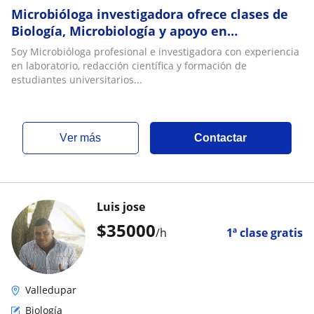
Microbióloga investigadora ofrece clases de
Biología, Microbiología y apoyo en
investigación, tesis y laboratorio
Soy Microbióloga profesional e investigadora con experiencia
en laboratorio, redacción científica y formación de
estudiantes universitarios...
ver más
Contactar
Luis jose
$
35000
/h
1ª clase gratis
Valledupar
Biología