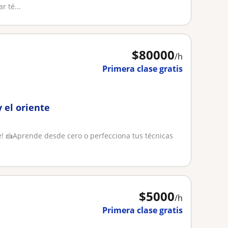
r té...
$
80000
/h
Primera clase gratis
y el oriente
te! 🍰Aprende desde cero o perfecciona tus técnicas
$
5000
/h
Primera clase gratis