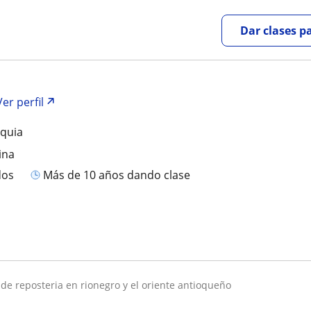
Dar clases p
Ver perfil
oquia
ina
dos
más de 10 años dando clase
s de reposteria en rionegro y el oriente antioqueño