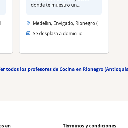
donde te muestro un
brevísimo r...
..
Medellín, Envigado, Rionegro (Antioquia), Sabaneta, Copacabana
Se desplaza a domicilio
er todos los profesores de Cocina en Rionegro (Antioqui
os en
Términos y condiciones