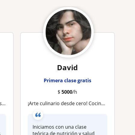
David
Primera clase gratis
$
5000
/h
tos
¡Arte culinario desde cero! Cocina adaptada a tu dieta sin perder sazón en el plato. Gastronomía vegana, ayurvédica y sin gluten
Iniciamos con una clase
s
teórica de nutrición y salud