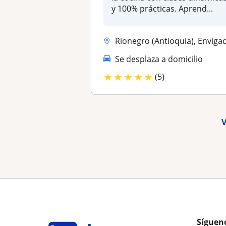
y 100% prácticas. Aprend...
Rionegro (Antioquia), Envigado, Guarne, Itagui, La Ceja, La Estrella, .
Se desplaza a domicilio
★
★
★
★
★
(5)
V
Síguen