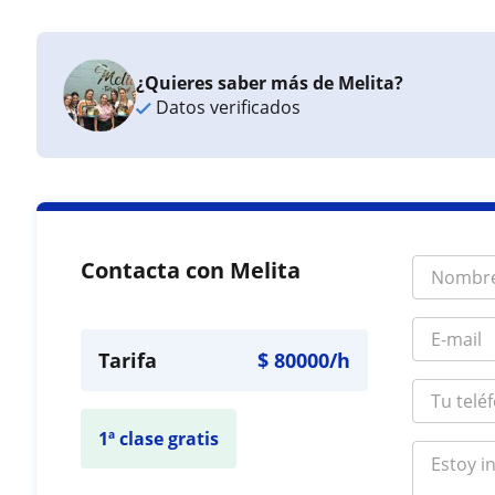
¿Quieres saber más de Melita?
Datos verificados
Contacta con Melita
Tarifa
$
80000
/h
1ª clase gratis