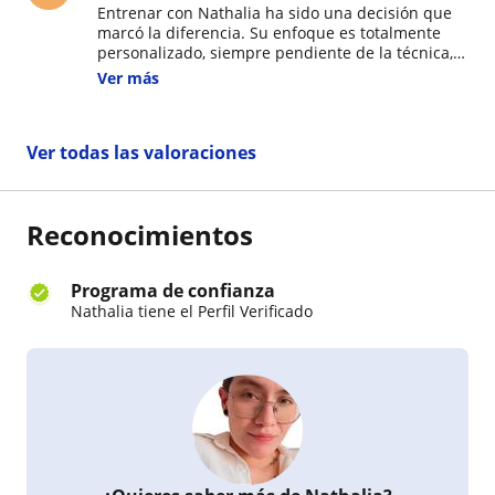
Entrenar con Nathalia ha sido una decisión que
profesora de natación.
marcó la diferencia. Su enfoque es totalmente
personalizado, siempre pendiente de la técnica,
el progreso y la seguridad. No solo me ayudó a
Ver más
mejorar mi condición física, sino también a tener
constancia y motivación. Gracias a su guía, he
visto cambios reales en mi cuerpo, fuerza y
Ver todas las valoraciones
energía. Se nota que sabe lo que hace y lo
transmite con pasión.
Reconocimientos
Programa de confianza
Nathalia tiene el Perfil Verificado