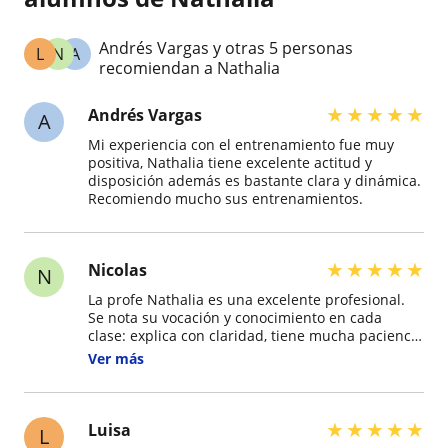
Andrés Vargas y otras 5 personas
L
N
A
recomiendan a Nathalia
★
★
★
★
★
Andrés Vargas
A
Mi experiencia con el entrenamiento fue muy
positiva, Nathalia tiene excelente actitud y
disposición además es bastante clara y dinámica.
Recomiendo mucho sus entrenamientos.
★
★
★
★
★
Nicolas
N
La profe Nathalia es una excelente profesional.
Se nota su vocación y conocimiento en cada
clase: explica con claridad, tiene mucha paciencia
y sabe cómo motivar a cada persona según su
Ver más
nivel. Gracias a su guía he mejorado mi técnica,
mi confianza en el agua y mi resistencia. Además,
su forma de enseñar transmite seguridad y hace
que cada sesión sea un espacio de aprendizaje y
★
★
★
★
★
Luisa
L
disfrute. 100% recomendada como entrenadora y