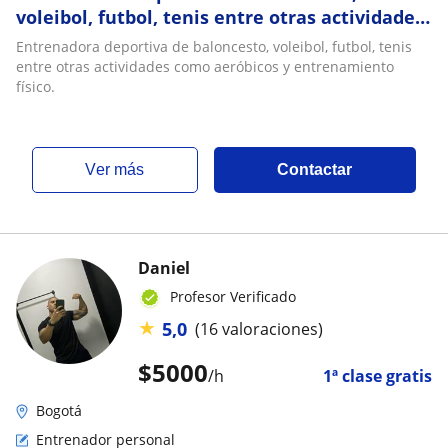
voleibol, futbol, tenis entre otras actividades
como aeróbicos y entrenamiento físico
Entrenadora deportiva de baloncesto, voleibol, futbol, tenis
entre otras actividades como aeróbicos y entrenamiento
físico.
ver más
Contactar
Daniel
Profesor Verificado
★
5,0
(16 valoraciones)
$
5000
/h
1ª clase gratis
Bogotá
Entrenador personal