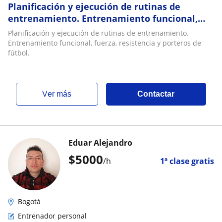
Planificación y ejecución de rutinas de
entrenamiento. Entrenamiento funcional,
fuerza, resistencia y porteros de fútbol
Planificación y ejecución de rutinas de entrenamiento.
Entrenamiento funcional, fuerza, resistencia y porteros de
fútbol.
ver más
Contactar
Eduar Alejandro
$
5000
/h
1ª clase gratis
Bogotá
Entrenador personal