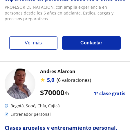
adelante. Estilos, cargas y procesos
PROFESOR DE NATACION, con amplia experiencia en
preparativos
personas desde los 5 años en adelante. Estilos, cargas y
procesos preparativos.
ver más
Contactar
Andres Alarcon
★
5,0
(6 valoraciones)
$
70000
/h
1ª clase gratis
Bogotá, Sopó, Chía, Cajicá
Entrenador personal
Clases grupales y entrenamiento personal,