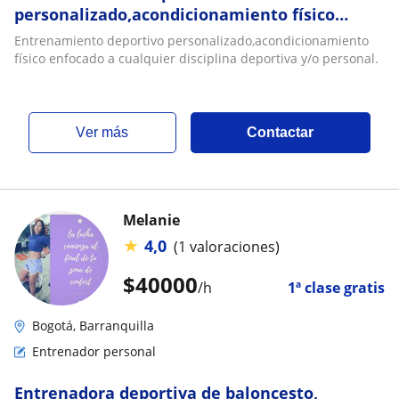
personalizado,acondicionamiento físico
enfocado a cualquier disciplina deportiva y/o
Entrenamiento deportivo personalizado,acondicionamiento
personal
físico enfocado a cualquier disciplina deportiva y/o personal.
ver más
Contactar
Melanie
★
4,0
(1 valoraciones)
$
40000
/h
1ª clase gratis
Bogotá, Barranquilla
Entrenador personal
Entrenadora deportiva de baloncesto,