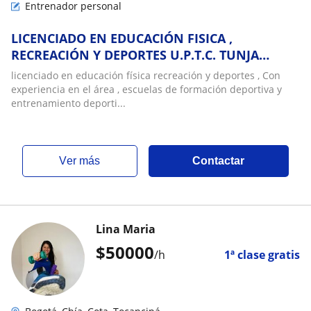
Entrenador personal
LICENCIADO EN EDUCACIÓN FISICA ,
RECREACIÓN Y DEPORTES U.P.T.C. TUNJA
BOYACÁ
licenciado en educación física recreación y deportes , Con
experiencia en el área , escuelas de formación deportiva y
entrenamiento deporti...
ver más
Contactar
Lina Maria
$
50000
/h
1ª clase gratis