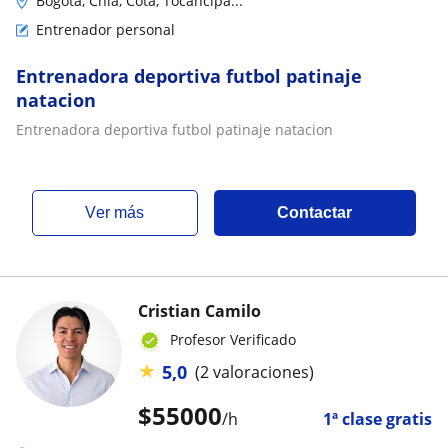
Bogotá, Chía, Cota, Tocancipá...
Entrenador personal
Entrenadora deportiva futbol patinaje
natacion
Entrenadora deportiva futbol patinaje natacion
ver más
Contactar
Cristian Camilo
Profesor Verificado
★
5,0
(2 valoraciones)
$
55000
/h
1ª clase gratis