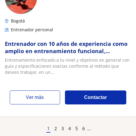
Bogotá
Entrenador personal
Entrenador con 10 años de experiencia como
amplio en entrenamiento funcional,
personal,cross training, weightlifting,
Entrenamiento enfocado a tu nivel y objetivos en general con
powerlifting
guía y especificaciones exactas conforme al método que
desees trabajar, en un...
ver más
Contactar
1
2
3
4
5
6
...