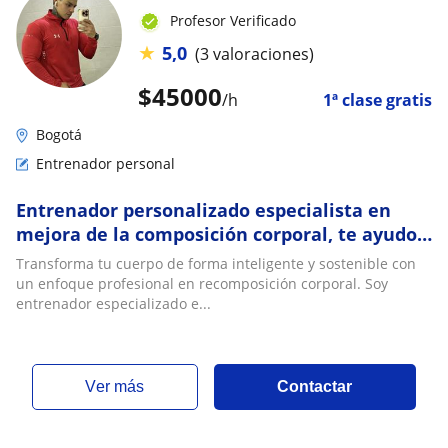
Profesor Verificado
★
5,0
(3 valoraciones)
$
45000
/h
1ª clase gratis
Bogotá
Entrenador personal
Entrenador personalizado especialista en
mejora de la composición corporal, te ayudo
a mejorar tu masa muscular y a disminuir tus
Transforma tu cuerpo de forma inteligente y sostenible con
porcentajes de grasa 🫵
un enfoque profesional en recomposición corporal. Soy
entrenador especializado e...
ver más
Contactar