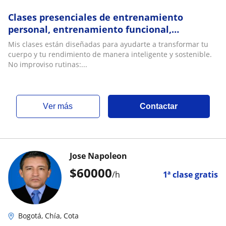
Clases presenciales de entrenamiento
personal, entrenamiento funcional,
kickboxing, fútbol
Mis clases están diseñadas para ayudarte a transformar tu
cuerpo y tu rendimiento de manera inteligente y sostenible.
No improviso rutinas:...
ver más
Contactar
Jose Napoleon
$
60000
/h
1ª clase gratis
Bogotá, Chía, Cota