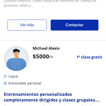
cuidado corporal, clases didácticas teniendo en cuenta los
procesos, edad y...
ver más
Contactar
Michael Alexis
$
5000
/h
1ª clase gratis
Cajicá
Entrenador personal
Entrenamientos personalizados
completamente dirigidos y clases grupales.
Podrás lograr tu objetivo y tener un buen