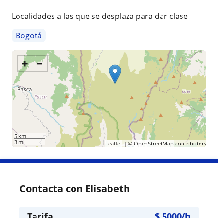
Localidades a las que se desplaza para dar clase
Bogotá
+
−
5 km
3 mi
Leaflet
| ©
OpenStreetMap
contributors
Contacta con Elisabeth
Tarifa
$
5000
/h