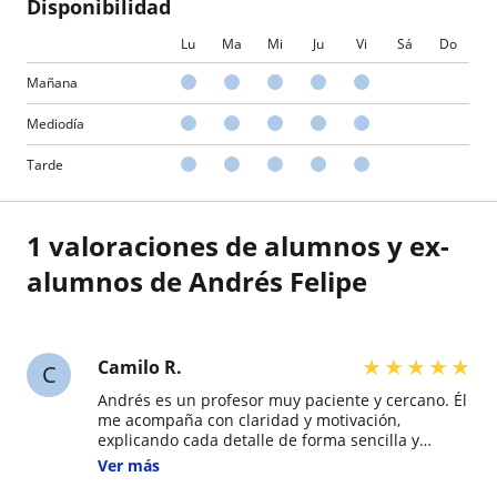
Disponibilidad
Lu
Ma
Mi
Ju
Vi
Sá
Do
Mañana
Mediodía
Tarde
1 valoraciones de alumnos y ex-
alumnos de Andrés Felipe
★
★
★
★
★
Camilo R.
C
Andrés es un profesor muy paciente y cercano. Él
me acompaña con claridad y motivación,
explicando cada detalle de forma sencilla y
cultural. Sus clases no son solo de gramática,
Ver más
sino de experiencias que me ayudan a sentirme