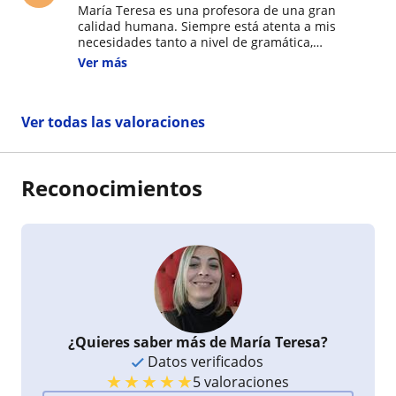
María Teresa es una profesora de una gran
calidad humana. Siempre está atenta a mis
necesidades tanto a nivel de gramática,
vocabulario y pronunciación. Es muy dinámica en
Ver más
sus clases, siempre me propone trabajar con
materiales diversos, cosas que siempre voy a
necesitar cuando llegue el momento de emplear
Ver todas las valoraciones
éste hermoso idioma en la vida real. Es
simplemente una profesora maravillosa.
Reconocimientos
¿Quieres saber más de María Teresa?
Datos verificados
★
★
★
★
★
5 valoraciones