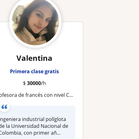
Valentina
Primera clase gratis
$
30000
/h
ofesora de francés con nivel C1 para niños y adultos (virtual)
Ingeniera industrial políglota
de la Universidad Nacional de
Colombia, con primer añ...