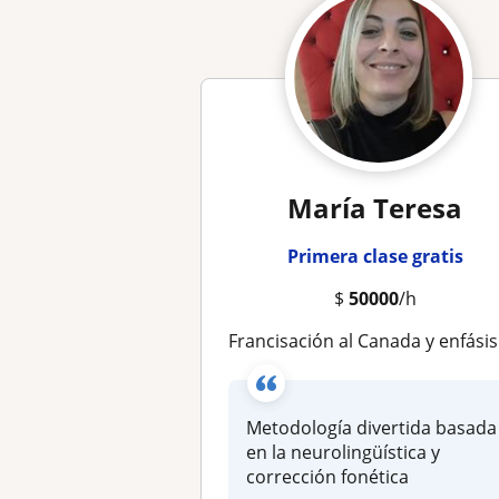
María Teresa
Primera clase gratis
$
50000
/h
Francisación al Canada y enfásis migratorio Preparación al TCF TEF DEL
Metodología divertida basada
en la neurolingüística y
corrección fonética