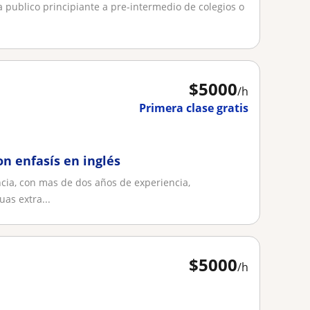
a publico principiante a pre-intermedio de colegios o
$
5000
/h
Primera clase gratis
on enfasís en inglés
ncia, con mas de dos años de experiencia,
as extra...
$
5000
/h