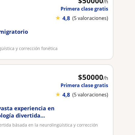
$
50000
/h
Primera clase gratis
★
4,8
(5 valoraciones)
 migratorio
üística y corrección fonética
$
50000
/h
Primera clase gratis
★
4,8
(5 valoraciones)
vasta experiencia en
logía divertida
orrección fonética
rtida básada en la neurolingüística y corrección