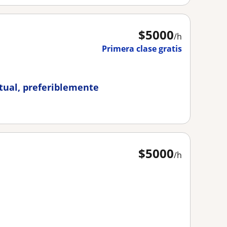
$
5000
/h
Primera clase gratis
rtual, preferiblemente
$
5000
/h