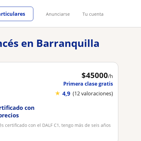
articulares
Anunciarse
Tu cuenta
ncés en Barranquilla
$
45000
/h
Primera clase gratis
★
4,9
(12 valoraciones)
rtificado con
precios
és certificado con el DALF C1, tengo más de seis años