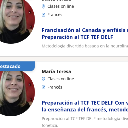
Clases on line
Francés
Francisación al Canada y enfásis
Preparación al TCF TEF DELF
Metodología divertida basada en la neuroling
Destacado
María Teresa
Clases on line
Francés
Preparación al TCF TEC DELF Con 
la enseñanza del francés, metodo
básada en la neurolingüística y c
Preparación al TCF TEF DELF metodología dive
fonética.