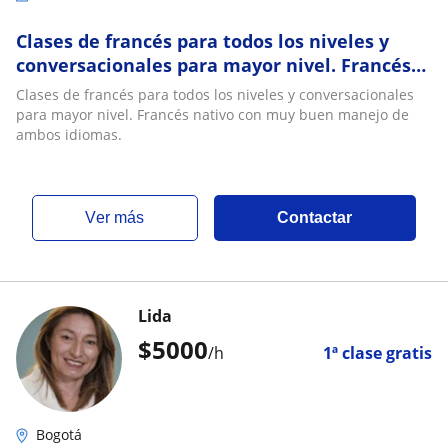
Clases de francés para todos los niveles y
conversacionales para mayor nivel. Francés
nativo con muy buen manejo de ambos
Clases de francés para todos los niveles y conversacionales
idiomas
para mayor nivel. Francés nativo con muy buen manejo de
ambos idiomas.
ver más
Contactar
Lida
$
5000
/h
1ª clase gratis
Bogotá