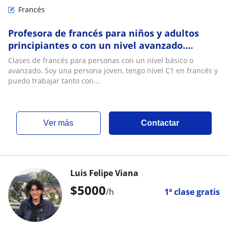
Francés
Profesora de francés para niños y adultos
principiantes o con un nivel avanzado.
(Virtual)
Clases de francés para personas con un nivel básico o
avanzado. Soy una persona joven, tengo nivel C1 en francés y
puedo trabajar tanto con...
ver más
Contactar
Luis Felipe Viana
$
5000
/h
1ª clase gratis