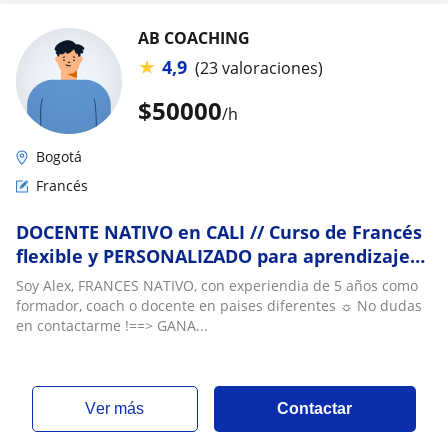
AB COACHING
★
4,9
(23 valoraciones)
$
50000
/h
Bogotá
Francés
DOCENTE NATIVO en CALI // Curso de Francés
flexible y PERSONALIZADO para aprendizaje
OPTIMIZADO - Habla Francés en 3 MESES
Soy Alex, FRANCES NATIVO, con experiendia de 5 años como
formador, coach o docente en paises diferentes ☼ No dudas
en contactarme !==> GANA...
ver más
Contactar