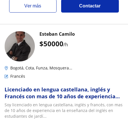
ver más
Contactar
Esteban Camilo
$
50000
/h
Bogotá, Cota, Funza, Mosquera...
Francés
Licenciado en lengua castellana, inglés y
Francés con mas de 10 años de experiencia
ofrece clases particulares en los diferentes
Soy licenciado en lengua castellana, inglés y francés, con mas
niveles
de 10 años de experiencia en la enseñanza del inglés en
estudiantes de jardí...