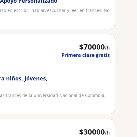
 Apoyo Personalizado
so en escribir, hablar, escuchar y leer en francés. No
$
70000
/h
Primera clase gratis
ra niños, jóvenes,
mas francés de la universidad Nacional de Colombia,
..
$
30000
/h