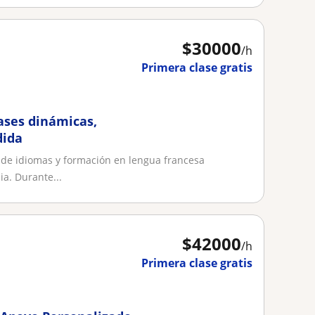
$
30000
/h
Primera clase gratis
lases dinámicas,
dida
 de idiomas y formación en lengua francesa
a. Durante...
$
42000
/h
Primera clase gratis