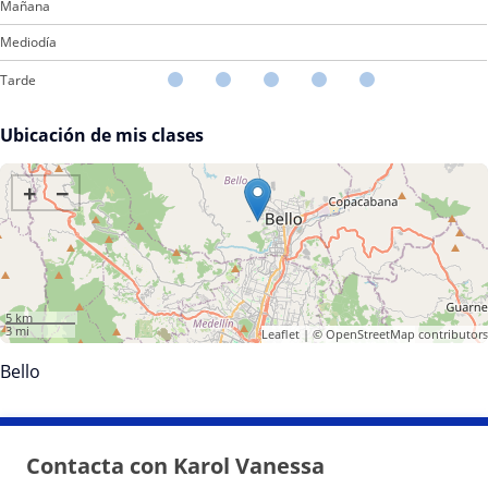
Mañana
Mediodía
Tarde
Ubicación de mis clases
+
−
5 km
3 mi
Leaflet
| ©
OpenStreetMap
contributors
Bello
Contacta con Karol Vanessa