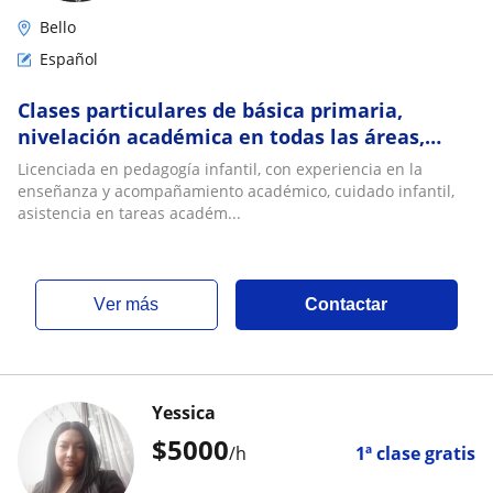
Bello
Español
Clases particulares de básica primaria,
nivelación académica en todas las áreas,
acompañamiento en tareas, actividades de
Licenciada en pedagogía infantil, con experiencia en la
arte
enseñanza y acompañamiento académico, cuidado infantil,
asistencia en tareas académ...
ver más
Contactar
Yessica
$
5000
/h
1ª clase gratis