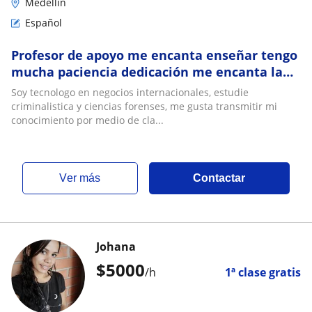
Medellín
Español
Profesor de apoyo me encanta enseñar tengo
mucha paciencia dedicación me encanta la
puntualidad y poder transmitir mi
Soy tecnologo en negocios internacionales, estudie
conocimiento
criminalistica y ciencias forenses, me gusta transmitir mi
conocimiento por medio de cla...
ver más
Contactar
Johana
$
5000
/h
1ª clase gratis