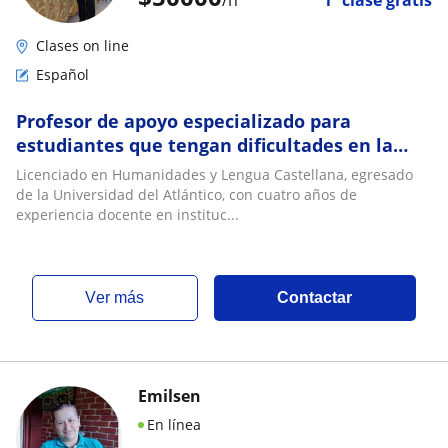
/h
1ª clase gratis
Clases on line
Español
Profesor de apoyo especializado para
estudiantes que tengan dificultades en la
asignatura de Español o comprensión lectora
Licenciado en Humanidades y Lengua Castellana, egresado
de la Universidad del Atlántico, con cuatro años de
experiencia docente en instituc...
ver más
Contactar
Emilsen
En línea