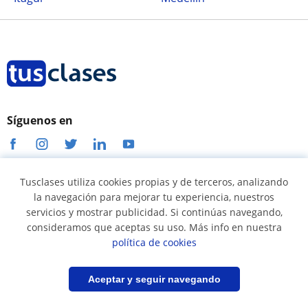
Síguenos en
Tusclases utiliza cookies propias y de terceros, analizando
Términos y condiciones
la navegación para mejorar tu experiencia, nuestros
Política de cookies
servicios y mostrar publicidad. Si continúas navegando,
consideramos que aceptas su uso. Más info en nuestra
Política de privacidad
política de cookies
Condiciones uso profesores
Filtrar
Guardar búsqueda
Aceptar y seguir navegando
Condiciones uso alumnos