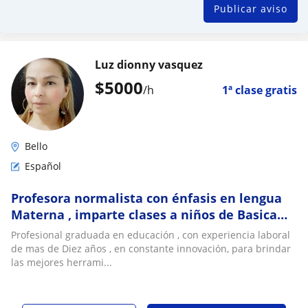
Publicar aviso
Luz dionny vasquez
$
5000
/h
1ª clase gratis
Bello
Español
Profesora normalista con énfasis en lengua
Materna , imparte clases a niños de Basica
Primaria en Lengua y Matematicas
Profesional graduada en educación , con experiencia laboral
de mas de Diez años , en constante innovación, para brindar
las mejores herrami...