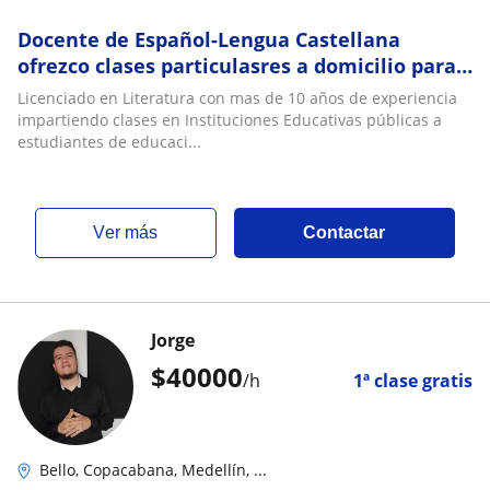
Docente de Español-Lengua Castellana
ofrezco clases particulasres a domicilio para
estudiantes de Educacion Basica y Media
Licenciado en Literatura con mas de 10 años de experiencia
impartiendo clases en Instituciones Educativas públicas a
estudiantes de educaci...
ver más
Contactar
Jorge
$
40000
/h
1ª clase gratis
Bello, Copacabana, Medellín, ...