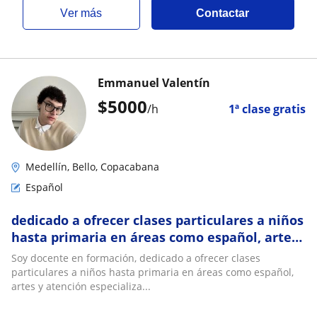
ver más
Contactar
Emmanuel Valentín
$
5000
/h
1ª clase gratis
Medellín, Bello, Copacabana
Español
dedicado a ofrecer clases particulares a niños
hasta primaria en áreas como español, artes
y atención a niños con discapacidad
Soy docente en formación, dedicado a ofrecer clases
particulares a niños hasta primaria en áreas como español,
artes y atención especializa...