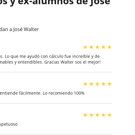
os y ex-alumnos de José
dan a José Walter
★
★
★
★
★
s. Lo que me ayudó con cálculo fue increíble y de
mables y entendibles. Gracias Walter sos el mejor!
★
★
★
★
★
e entiende fácilmente. Lo recomiendo 100%
★
★
★
★
★
espetuoso