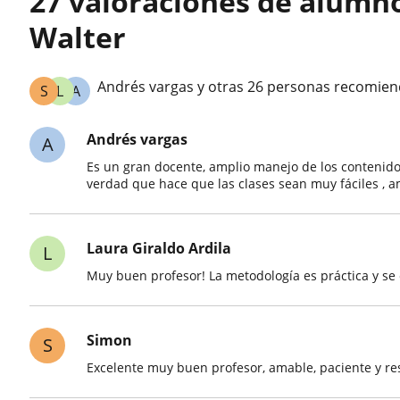
27 valoraciones de alumn
Walter
Andrés vargas y otras 26 personas recomien
S
L
A
Andrés vargas
A
Es un gran docente, amplio manejo de los contenido
verdad que hace que las clases sean muy fáciles , a
Laura Giraldo Ardila
L
Muy buen profesor! La metodología es práctica y s
Simon
S
Excelente muy buen profesor, amable, paciente y r