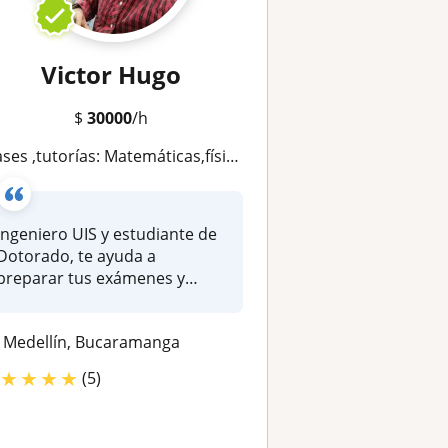
Victor Hugo
$
30000
/h
es ,tutorías: Matemáticas,física,química,cálculo,álgebra,estadística,matemática financiera
ngeniero UIS y estudiante de
Dotorado, te ayuda a
preparar tus exámenes y
tareas a...
Medellín, Bucaramanga
★
★
★
★
(5)