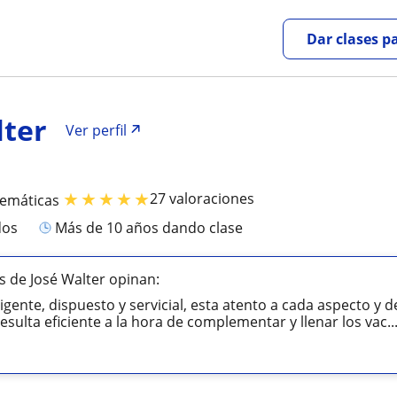
Dar clases p
lter
Ver perfil
★
★
★
★
★
27 valoraciones
temáticas
dos
más de 10 años dando clase
 de José Walter opinan:
ligente, dispuesto y servicial, esta atento a cada aspecto y 
sulta eficiente a la hora de complementar y llenar los vac..