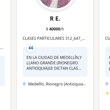
R E.
$
40000
/h
CLASES PARTICULARES 312_647_73_55 Matemáticas,Álgebra,Cálculo 1,2 y 3 ,y otras.En Medellín,Y LLano Grande (Rionegro Antioquia) EAFIT, EIA, UNAL,UDEA,UCO,UANDES,UJAVERIANA
Clas
a
EN LA CIUDAD DE MEDELLÍN,Y
I
LLANO GRANDE (RIONEGRO
ANTIOQUIA)SE DICTAN CLASES
A DOMIC...
Medellín, Rionegro (Antioquia), La Ceja, Girardota, Envigado, Copacaba...
★