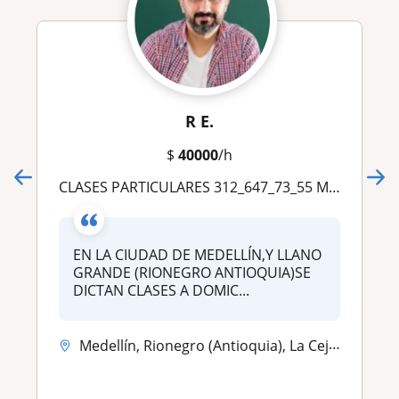
R E.
$
40000
/h
CLASES PARTICULARES 312_647_73_55 Matemáticas,Álgebra,Cálculo 1,2 y 3 ,y otras.En Medellín,Y LLano Grande (Rionegro Antioquia) EAFIT, EIA, UNAL,UDEA,UCO,UANDES,UJAVERIANA
EN LA CIUDAD DE MEDELLÍN,Y LLANO
GRANDE (RIONEGRO ANTIOQUIA)SE
DICTAN CLASES A DOMIC...
Medellín, Rionegro (Antioquia), La Ceja, Girardota, Envigado, Copacaba...