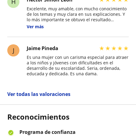
H
Excelente, muy amable, con mucho conocimiento
de los temas y muy clara en sus explicaciones. Y
lo más importante se obtuvo el resultado
esperado con las notas de mi hija. Gracias profe,
Ver más
Dios le bendiga.
★
★
★
★
★
Jaime Pineda
J
Es una mujer con un carisma especial para atraer
a los niños y jóvenes con dificultades en el
desarrollo de su escolaridad. Seria, ordenada,
educada y dedicada. Es una dama.
Ver todas las valoraciones
Reconocimientos
Programa de confianza