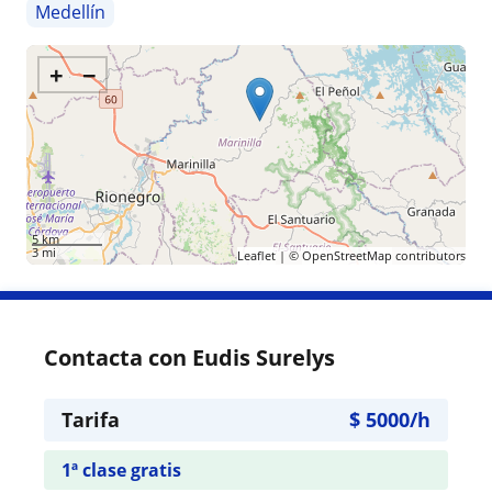
Medellín
+
−
5 km
3 mi
Leaflet
| ©
OpenStreetMap
contributors
Contacta con Eudis Surelys
Tarifa
$
5000
/h
1ª clase gratis