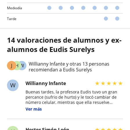
Mediodía
Tarde
14 valoraciones de alumnos y ex-
alumnos de Eudis Surelys
Willianny Infante y otras 13 personas
J
H
W
recomiendan a Eudis Surelys
★
★
★
★
★
Willianny Infante
W
Buenas tardes, la profesora Eudis tuvo un gran
percance (sufrio de hurto) y le tocó cambiar de
número celular, mientras que ella resuelve
recuperar sus contactos e información es
Ver más
necesario que el que necesite la contacte por
este número 3023397092
★
★
★
★
★
Hector Simón León