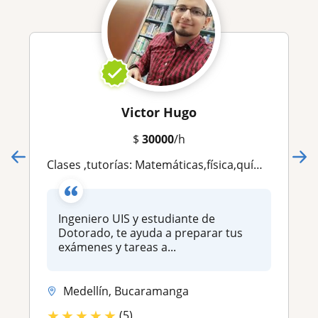
Victor Hugo
$
30000
/h
Clases ,tutorías: Matemáticas,física,química,cálculo,álgebra,estadística,matemática financiera
Ingeniero UIS y estudiante de
Dotorado, te ayuda a preparar tus
exámenes y tareas a...
Medellín, Bucaramanga
★
★
★
★
★
(5)