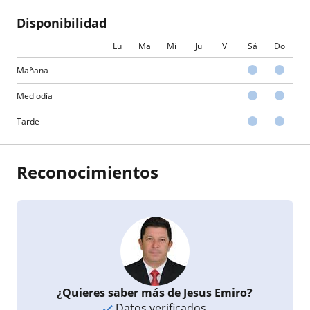
Disponibilidad
Lu
Ma
Mi
Ju
Vi
Sá
Do
Mañana
Mediodía
Tarde
Reconocimientos
¿Quieres saber más de Jesus Emiro?
Datos verificados