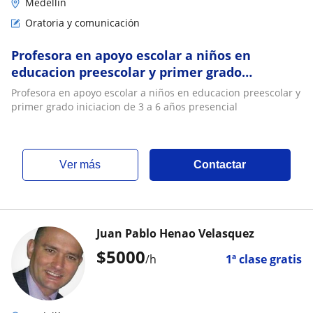
Medellín
Oratoria y comunicación
Profesora en apoyo escolar a niños en
educacion preescolar y primer grado
iniciacion de 3 a 6 años presencial
Profesora en apoyo escolar a niños en educacion preescolar y
primer grado iniciacion de 3 a 6 años presencial
ver más
Contactar
Juan Pablo Henao Velasquez
$
5000
/h
1ª clase gratis