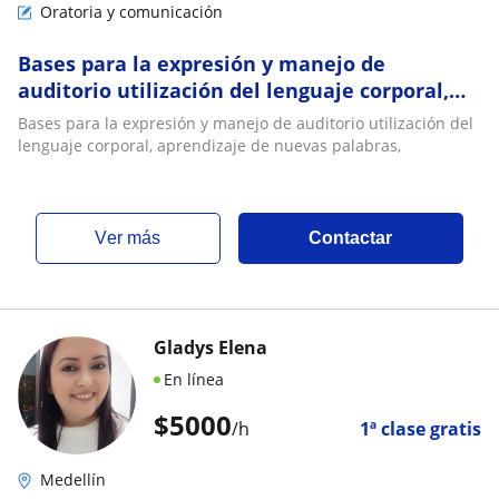
Oratoria y comunicación
Bases para la expresión y manejo de
auditorio utilización del lenguaje corporal,
aprendizaje de nuevas palabras
Bases para la expresión y manejo de auditorio utilización del
lenguaje corporal, aprendizaje de nuevas palabras,
ver más
Contactar
Gladys Elena
En línea
$
5000
/h
1ª clase gratis
Medellín