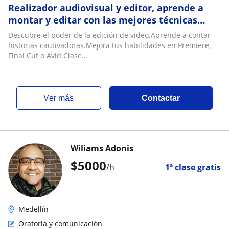
Realizador audiovisual y editor, aprende a
montar y editar con las mejores técnicas
profesionales
Descubre el poder de la edición de video.Aprende a contar
historias cautivadoras.Mejora tus habilidades en Premiere,
Final Cut o Avid.Clase...
ver más
Contactar
Wiliams Adonis
$
5000
/h
1ª clase gratis
Medellín
Oratoria y comunicación