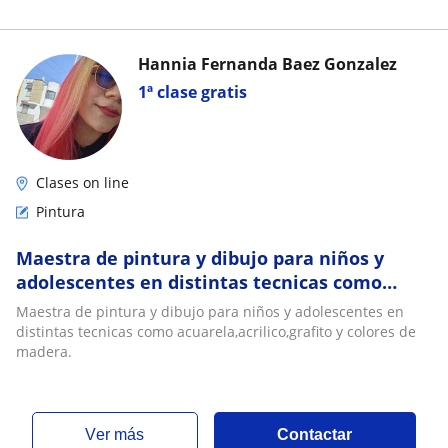
Hannia Fernanda Baez Gonzalez
1ª clase gratis
Clases on line
Pintura
Maestra de pintura y dibujo para niños y
adolescentes en distintas tecnicas como
acuarela,acrilico,grafito y colores de madera
Maestra de pintura y dibujo para niños y adolescentes en
distintas tecnicas como acuarela,acrilico,grafito y colores de
madera.
ver más
Contactar