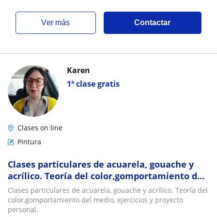
ver más
Contactar
Karen
1ª clase gratis
Clases on line
Pintura
Clases particulares de acuarela, gouache y
acrílico. Teoría del color,gomportamiento del
medio, ejercicios y proyecto personal
Clases particulares de acuarela, gouache y acrílico. Teoría del
color,gomportamiento del medio, ejercicios y proyecto
personal.