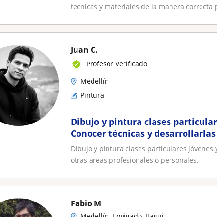
tecnicas y materiales de la manera correcta p
Juan C.
Profesor Verificado
Medellín
Pintura
Dibujo y pintura clases particula
Conocer técnicas y desarrollarlas
profesionales
Dibujo y pintura clases particulares jóvenes 
otras areas profesionales o personales.
Fabio M
Medellín, Envigado, Itagui