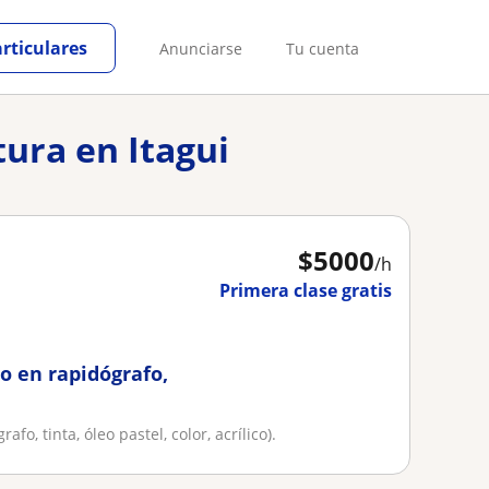
articulares
Anunciarse
Tu cuenta
tura en Itagui
$
5000
/h
Primera clase gratis
jo en rapidógrafo,
afo, tinta, óleo pastel, color, acrílico).