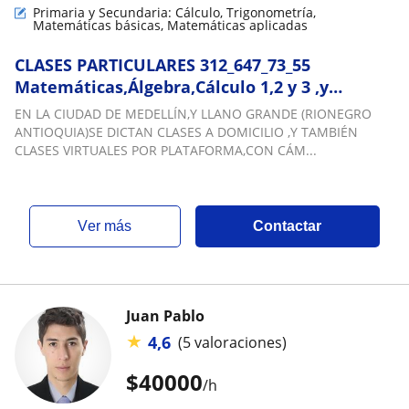
Primaria y Secundaria: Cálculo, Trigonometría,
Matemáticas básicas, Matemáticas aplicadas
CLASES PARTICULARES 312_647_73_55
Matemáticas,Álgebra,Cálculo 1,2 y 3 ,y
otras.En Medellín,Y LLano Grande (Rionegro
EN LA CIUDAD DE MEDELLÍN,Y LLANO GRANDE (RIONEGRO
Antioquia) EAFIT, EIA,
ANTIOQUIA)SE DICTAN CLASES A DOMICILIO ,Y TAMBIÉN
UNAL,UDEA,UCO,UANDES,UJAVERIANA
CLASES VIRTUALES POR PLATAFORMA,CON CÁM...
ver más
Contactar
Juan Pablo
★
4,6
(5 valoraciones)
$
40000
/h