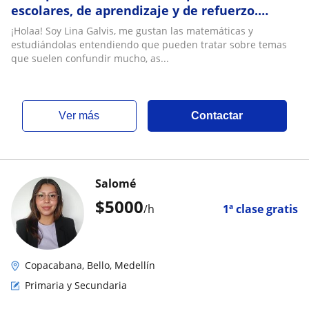
escolares, de aprendizaje y de refuerzo.
Clases de matemáticas, cálculo, geometría y
¡Holaa! Soy Lina Galvis, me gustan las matemáticas y
LaTex
estudiándolas entendiendo que pueden tratar sobre temas
que suelen confundir mucho, as...
ver más
Contactar
Salomé
$
5000
/h
1ª clase gratis
Copacabana, Bello, Medellín
Primaria y Secundaria