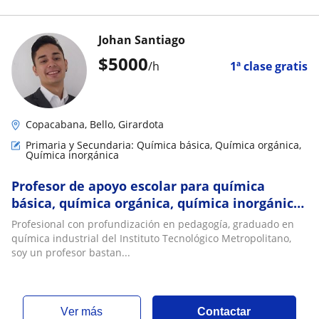
Johan Santiago
$
5000
/h
1ª clase gratis
Copacabana, Bello, Girardota
Primaria y Secundaria: Química básica, Química orgánica,
Química inorgánica
Profesor de apoyo escolar para química
básica, química orgánica, química inorgánica,
y matemáticas básicas
Profesional con profundización en pedagogía, graduado en
química industrial del Instituto Tecnológico Metropolitano,
soy un profesor bastan...
ver más
Contactar