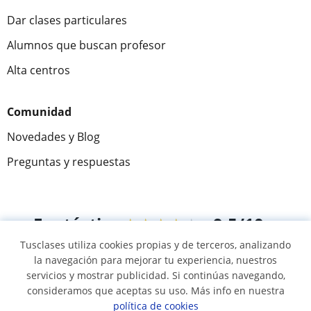
Dar clases particulares
Alumnos que buscan profesor
Alta centros
Comunidad
Novedades y Blog
Preguntas y respuestas
Fantástica
★★★★★
9,5/10
Tusclases utiliza cookies propias y de terceros, analizando
305915
opiniones de alumnos
la navegación para mejorar tu experiencia, nuestros
servicios y mostrar publicidad. Si continúas navegando,
consideramos que aceptas su uso. Más info en nuestra
© 2007 - 2026 Tusclases.co
política de cookies