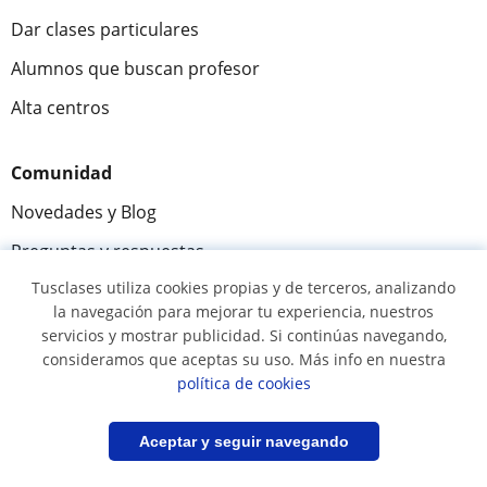
Dar clases particulares
Alumnos que buscan profesor
Alta centros
Comunidad
Novedades y Blog
Preguntas y respuestas
Tusclases utiliza cookies propias y de terceros, analizando
la navegación para mejorar tu experiencia, nuestros
servicios y mostrar publicidad. Si continúas navegando,
Fantástica
★★★★★
9,5/10
consideramos que aceptas su uso. Más info en nuestra
política de cookies
305915
opiniones de alumnos
Filtrar
Guardar búsqueda
Aceptar y seguir navegando
© 2007 - 2026 Tusclases.co