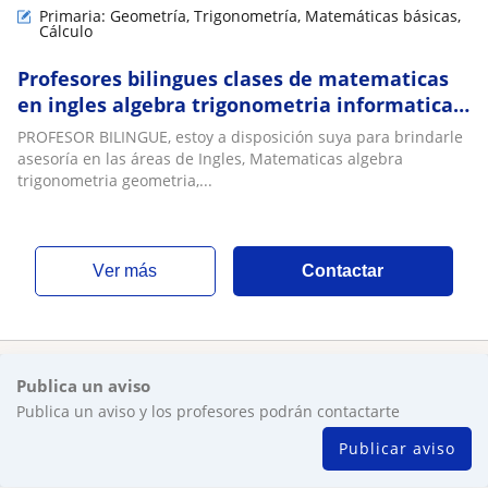
Primaria: Geometría, Trigonometría, Matemáticas básicas,
Cálculo
Profesores bilingues clases de matematicas
en ingles algebra trigonometria informatica
science sociales a domicilio en Bogota
PROFESOR BILINGUE, estoy a disposición suya para brindarle
asesoría en las áreas de Ingles, Matematicas algebra
trigonometria geometria,...
ver más
Contactar
Publica un aviso
Publica un aviso y los profesores podrán contactarte
Publicar aviso