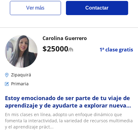
ver más
Contactar
Carolina Guerrero
$
25000
/h
1ª clase gratis
Zipaquirá
Primaria
Estoy emocionado de ser parte de tu viaje de
aprendizaje y de ayudarte a explorar nuevas
ideas y conceptos. Con mi enfoque
En mis clases en línea, adopto un enfoque dinámico que
personalizado y mi pasión por enseñar,
fomenta la interactividad, la variedad de recursos multimedia
juntos vamos a hacer grandes avances en tu
y el aprendizaje práct...
desarrollo académico y personal.