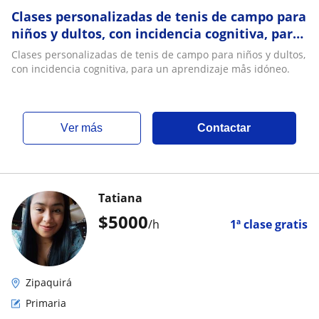
Clases personalizadas de tenis de campo para
niños y dultos, con incidencia cognitiva, para
un aprendizaje mås idóneo
Clases personalizadas de tenis de campo para niños y dultos,
con incidencia cognitiva, para un aprendizaje mås idóneo.
ver más
Contactar
Tatiana
$
5000
/h
1ª clase gratis
Zipaquirá
Primaria