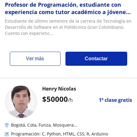
Profesor de Programación, estudiante con
experiencia como tutor académico a jóvenes
y adultos de forma presencial o virtual
Estudiante de último semestre de la carrera de Tecnología en
Desarrollo de Software en el Politécnico Gran Colombiano.
Cuento con experienc...
ver más
Contactar
Henry Nicolas
$
50000
/h
1ª clase gratis
Bogotá, Cota, Funza, Mosquera...
Programación: C, Python, HTML, CSS, R, Arduino