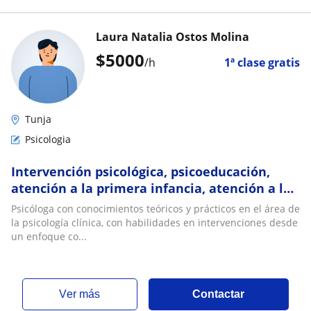
Laura Natalia Ostos Molina
$
5000
/h
1ª clase gratis
Tunja
Psicologia
Intervención psicológica, psicoeducación,
atención a la primera infancia, atención a la
infancia
Psicóloga con conocimientos teóricos y prácticos en el área de
la psicología clínica, con habilidades en intervenciones desde
un enfoque co...
ver más
Contactar