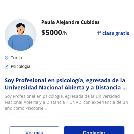
Paula Alejandra Cubides
$
5000
/h
1ª clase gratis
Tunja
Psicologia
Soy Profesional en psicología, egresada de la
Universidad Nacional Abierta y a Distancia –
UNAD, con experiencia de un año como
Soy Profesional en psicología, egresada de la Universidad
Psicoorientadora; cinco años como Docente
Nacional Abierta y a Distancia – UNAD, con experiencia de un
orientando asignaturas optativas en
año como Psicoorie...
educación básica y secundaria, nueve meses
ver más
Contactar