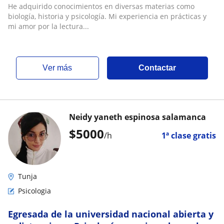
mejorar su rendimiento escolar
He adquirido conocimientos en diversas materias como
biología, historia y psicología. Mi experiencia en prácticas y
mi amor por la lectura...
ver más
Contactar
Neidy yaneth espinosa salamanca
$
5000
/h
1ª clase gratis
Tunja
Psicologia
Egresada de la universidad nacional abierta y