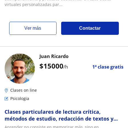
virtuales personalizadas par...
ver más
Contactar
Juan Ricardo
$
15000
/h
1ª clase gratis
Clases on line
Psicologia
Clases particulares de lectura crítica,
métodos de estudio, redacción de textos y
lengua portuguesa
Aprender no consiste en memorizar más, sino en