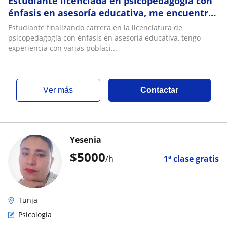
Estudiante licenciada en psicopedagogía con
énfasis en asesoría educativa, me encuentro
finalizando mis estudios
Estudiante finalizando carrera en la licenciatura de
psicopedagogía con énfasis en asesoría educativa, tengo
experiencia con varias poblaci...
ver más
Contactar
Yesenia
$
5000
/h
1ª clase gratis
Tunja
Psicologia