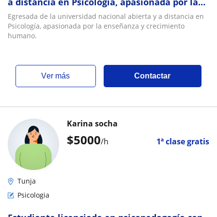
a distancia en Psicología, apasionada por la
enseñanza y crecimiento humano
Egresada de la universidad nacional abierta y a distancia en
Psicología, apasionada por la enseñanza y crecimiento
humano.
ver más
Contactar
Karina socha
$
5000
/h
1ª clase gratis
Tunja
Psicologia