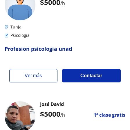
$
5000
/h
Tunja
Psicologia
Profesion psicologia unad
ver más
Contactar
José David
$
5000
/h
1ª clase gratis