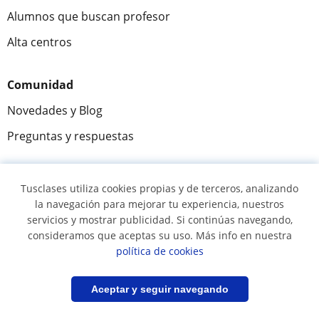
Alumnos que buscan profesor
Alta centros
Comunidad
Novedades y Blog
Preguntas y respuestas
Tusclases utiliza cookies propias y de terceros, analizando
Fantástica
★★★★★
9,5/10
la navegación para mejorar tu experiencia, nuestros
servicios y mostrar publicidad. Si continúas navegando,
305915
opiniones de alumnos
consideramos que aceptas su uso. Más info en nuestra
política de cookies
© 2007 - 2026 Tusclases.co
Filtrar
Guardar búsqueda
Aceptar y seguir navegando
Mapa web:
Profesores particulares