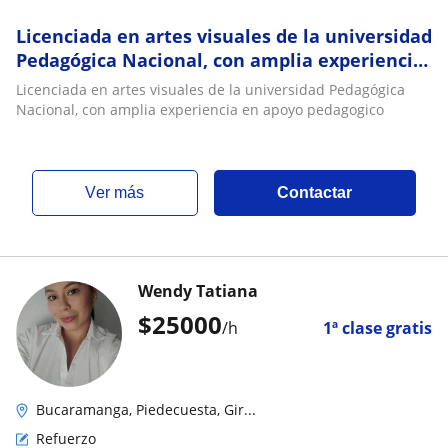
Licenciada en artes visuales de la universidad
Pedagógica Nacional, con amplia experiencia
en apoyo pedagogico
Licenciada en artes visuales de la universidad Pedagógica
Nacional, con amplia experiencia en apoyo pedagogico
ver más
Contactar
Wendy Tatiana
$
25000
/h
1ª clase gratis
Bucaramanga, Piedecuesta, Gir...
Refuerzo