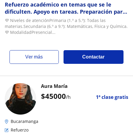
Refuerzo académico en temas que se le
dificulten. Apoyo en tareas. Preparación para
evaluaciones
💜 Niveles de atenciónPrimaria (1.º a 5.º): Todas las
materias.Secundaria (6.º a 9.º): Matemáticas, Física y Química.
💜 ModalidadPresencial...
ver más
Contactar
Aura María
$
45000
/h
1ª clase gratis
Bucaramanga
Refuerzo