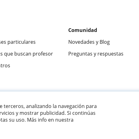
Comunidad
ses particulares
Novedades y Blog
s que buscan profesor
Preguntas y respuestas
ntros
ca
9,5/10
★★★★★
9,5/10
305915
opinion
de terceros, analizando la navegación para
vicios y mostrar publicidad. Si continúas
as su uso. Más info en nuestra