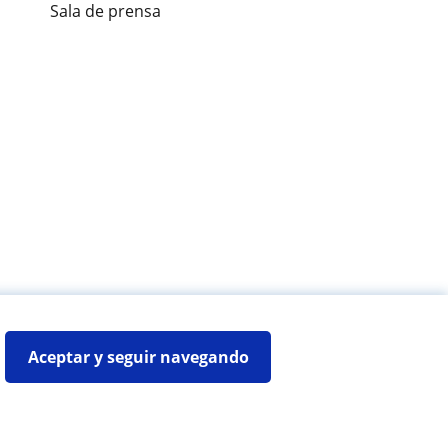
Sala de prensa
es de alumnos
Aceptar y seguir navegando
Mapa web:
Profesores particulares