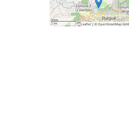
3 km
2 mi
Leaflet
| ©
OpenStreetMap
cont