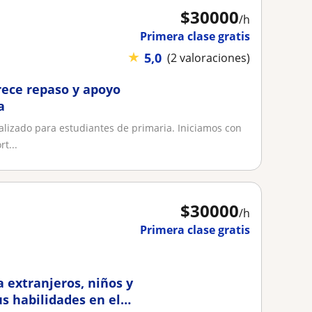
$
30000
/h
Primera clase gratis
★
5,0
(2 valoraciones)
rece repaso y apoyo
a
izado para estudiantes de primaria. Iniciamos con
t...
$
30000
/h
Primera clase gratis
a extranjeros, niños y
s habilidades en el