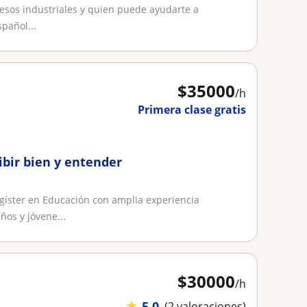
cesos industriales y quien puede ayudarte a
spañol...
$
35000
/h
Primera clase gratis
ribir bien y entender
gíster en Educación con amplia experiencia
os y jóvene...
$
30000
/h
★
5,0
(2 valoraciones)