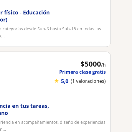
r físico - Educación
or)
n categorías desde Sub-6 hasta Sub-18 en todas las
...
$
5000
/h
Primera clase gratis
★
5,0
(1 valoraciones)
cia en tus tareas,
ano
eriencia en acompañamientos, diseño de experiencias
n...