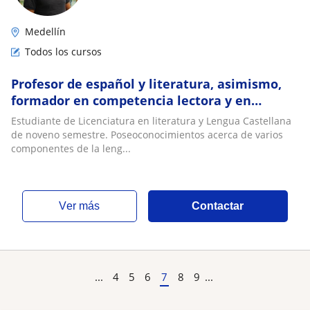
Medellín
Todos los cursos
Profesor de español y literatura, asimismo,
formador en competencia lectora y en
habilidades comunicativas
Estudiante de Licenciatura en literatura y Lengua Castellana
de noveno semestre. Poseoconocimientos acerca de varios
componentes de la leng...
ver más
Contactar
...
4
5
6
7
8
9
...