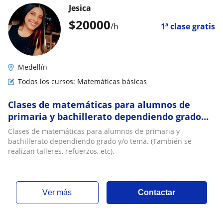
Jesica
$
20000
/h
1ª clase gratis
Medellín
Todos los cursos: Matemáticas básicas
Clases de matemáticas para alumnos de
primaria y bachillerato dependiendo grado
y/o temas
Clases de matemáticas para alumnos de primaria y
bachillerato dependiendo grado y/o tema. (También se
realizan talleres, refuerzos, etc).
ver más
Contactar