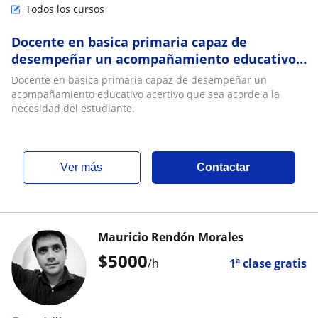
Todos los cursos
Docente en basica primaria capaz de
desempeñar un acompañamiento educativo
acertivo que sea acorde a la necesidad del
Docente en basica primaria capaz de desempeñar un
estudiante
acompañamiento educativo acertivo que sea acorde a la
necesidad del estudiante.
ver más
Contactar
Mauricio Rendón Morales
$
5000
/h
1ª clase gratis