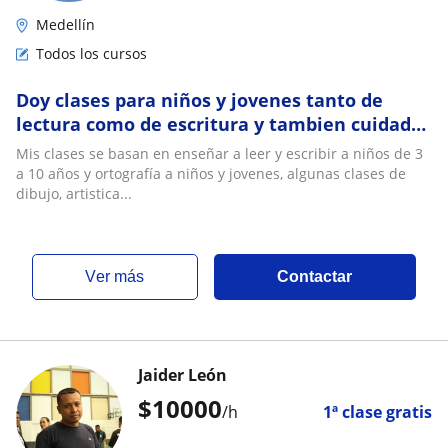
Medellín
Todos los cursos
Doy clases para niños y jovenes tanto de
lectura como de escritura y tambien cuidado
de niños de 0 a 5 años
Mis clases se basan en enseñar a leer y escribir a niños de 3
a 10 años y ortografía a niños y jovenes, algunas clases de
dibujo, artistica...
ver más
Contactar
Jaider León
$
10000
/h
1ª clase gratis