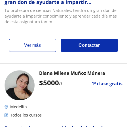
gran don de ayudarte a impartir
conocimiento y aprender cada día más de
Tu profesora de ciencias Naturales, tendrá un gran don de
esta asignatura tan maravillosa
ayudarte a impartir conocimiento y aprender cada día más
de esta asignatura tan m...
ver más
Contactar
Diana Milena Muñoz Múnera
$
5000
/h
1ª clase gratis
Medellín
Todos los cursos