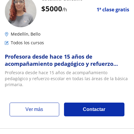
$
5000
/h
1ª clase gratis
Medellín, Bello
Todos los cursos
Profesora desde hace 15 años de
acompañamiento pedagógico y refuerzo
escolar en todas las áreas de la básica
Profesora desde hace 15 años de acompañamiento
primaria
pedagógico y refuerzo escolar en todas las áreas de la básica
primaria.
ver más
Contactar