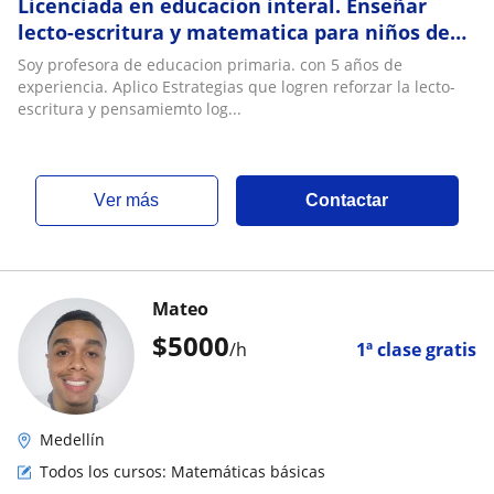
Licenciada en educacion interal. Enseñar
lecto-escritura y matematica para niños de
primaria
Soy profesora de educacion primaria. con 5 años de
experiencia. Aplico Estrategias que logren reforzar la lecto-
escritura y pensamiemto log...
ver más
Contactar
Mateo
$
5000
/h
1ª clase gratis
Medellín
Todos los cursos: Matemáticas básicas