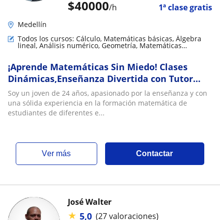
$
40000
/h
1ª clase gratis
Medellín
Todos los cursos: Cálculo, Matemáticas básicas, Álgebra
lineal, Análisis numérico, Geometría, Matemáticas
aplicadas, Trigonometría
¡Aprende Matemáticas Sin Miedo! Clases
Dinámicas,Enseñanza Divertida con Tutor
Joven y Apasionado
Soy un joven de 24 años, apasionado por la enseñanza y con
una sólida experiencia en la formación matemática de
estudiantes de diferentes e...
ver más
Contactar
José Walter
★
5,0
(27 valoraciones)