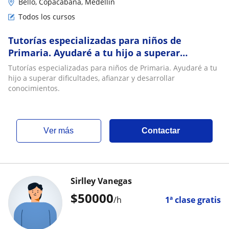
Bello, Copacabana, Medellín
Todos los cursos
Tutorías especializadas para niños de
Primaria. Ayudaré a tu hijo a superar
dificultades, afianzar y desarrollar
Tutorías especializadas para niños de Primaria. Ayudaré a tu
conocimientos
hijo a superar dificultades, afianzar y desarrollar
conocimientos.
ver más
Contactar
Sirlley Vanegas
$
50000
/h
1ª clase gratis