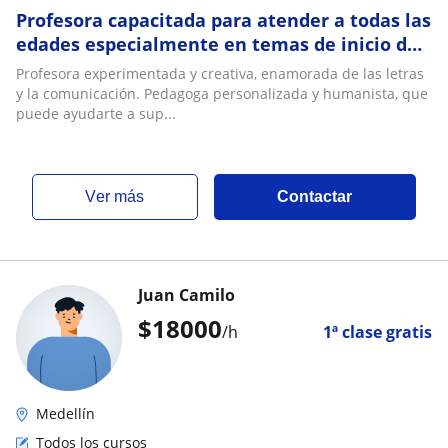
Profesora capacitada para atender a todas las
edades especialmente en temas de inicio de
Lecto-escritura
Profesora experimentada y creativa, enamorada de las letras
y la comunicación. Pedagoga personalizada y humanista, que
puede ayudarte a sup...
ver más
Contactar
Juan Camilo
$
18000
/h
1ª clase gratis
Medellín
Todos los cursos