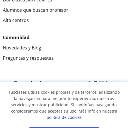
Alumnos que buscan profesor
Alta centros
Comunidad
Novedades y Blog
Preguntas y respuestas
Fantástica
★★★★★
9,5/10
Tusclases utiliza cookies propias y de terceros, analizando
305994
opiniones de alumnos
la navegación para mejorar tu experiencia, nuestros
servicios y mostrar publicidad. Si continúas navegando,
consideramos que aceptas su uso. Más info en nuestra
© 2007 - 2026 Tusclases.co
política de cookies
Mapa web:
Profesores particulares