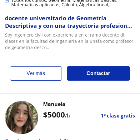
Todos los cursos: Geometría, Matemáticas básicas,
Matemáticas aplicadas, Cálculo, Álgebra lineal,
Trigonometría
docente universitario de Geometría
Descriptiva y con una trayectoria profesional
que me permite relacionar la teoría con
Soy ingeniero civil con experiencia en el ramo docente di
ejemplos
clases en la facultad de ingenieria en la unefa como profesor
de geometría descri...
ver más
Contactar
Manuela
$
5000
/h
1ª clase gratis