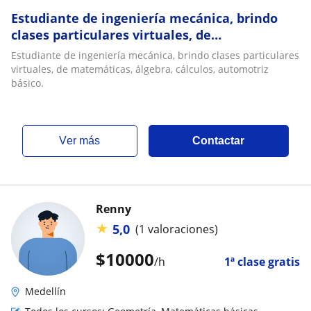
Estudiante de ingeniería mecánica, brindo
clases particulares virtuales, de
matemáticas, álgebra, cálculos, automotriz
Estudiante de ingeniería mecánica, brindo clases particulares
básico
virtuales, de matemáticas, álgebra, cálculos, automotriz
básico.
ver más
Contactar
Renny
★
5,0
(1 valoraciones)
$
10000
/h
1ª clase gratis
Medellín