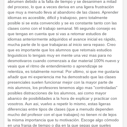
abrumen debido a la falta de tiempo y se desanimen a mitad
del proceso, lo que a veces deriva en una ligera frustración
que muy a menudo lleva al abandono de las clases. Aprender
idiomas es accesible, dificil y trabajoso, pero totalmente
posible si se esta convencido y se es constante tanto con las
clases como con el trabajo semanal. Mi segundo consejo es
que tengas en cuenta que si vas a retomar estudios de
idiomas anteriormente adquiridos el avance inicial es rápido,
mucha parte de lo que trabajaras al inicio sera repaso. Creo
que es importante que los alumnos que retomais estudios
linguisticos lo tengais muy en mente una vez mas para no
desmotivaros cuando comenzais a dar material 100% nuevo y
veais que el ritmo de entendimiento o aprendizaje se
relentiza, es totalmente normal. Por ultimo, si que me gustaria
añadir que mi experiencia me ha demostrado que las clases
presenciales suelen funcionar mejor con la mayor parte de
mis alumnos, los profesores tenemos algo mas "controladas"
posibles distracciones de los alumnos, asi como mayor
abanico de posibilidades a la hora de explicar y practicar con
vosotros. Aun asi, vuelvo a repetir lo mismo, estas ligeras
diferencias entre tipos de clases (que a menudo dependen
mucho del profesor con el que trabajes) no tienen ni de lejos
la misma importancia que tu motivación. Escoge algo cómodo
en una franja de tiempo o dia en la que sepas que sueles