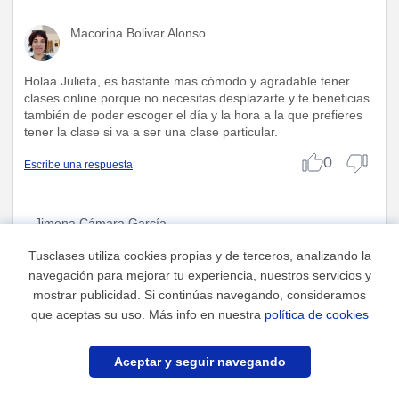
Macorina Bolivar Alonso
Holaa Julieta, es bastante mas cómodo y agradable tener
clases online porque no necesitas desplazarte y te beneficias
también de poder escoger el día y la hora a la que prefieres
tener la clase si va a ser una clase particular.
0
Escribe una respuesta
Jimena Cámara García
En mi opinión. aporta más beneficios aprender Francés de
Tusclases utiliza cookies propias y de terceros, analizando la
manera presencial, en academia o con profesor particular.
navegación para mejorar tu experiencia, nuestros servicios y
0
mostrar publicidad. Si continúas navegando, consideramos
Escribe una respuesta
que aceptas su uso. Más info en nuestra
política de cookies
Kerman
Aceptar y seguir navegando