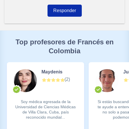
Responder
Top profesores de Francés en
Colombia
Maydenis
Ju
(
2
)
Soy médica egresada de la
Si estás buscand
Universidad de Ciencias Médicas
te ayude a enten
de Villa Clara, Cuba, país
no solo a pas
reconocido mundial...
podemos 