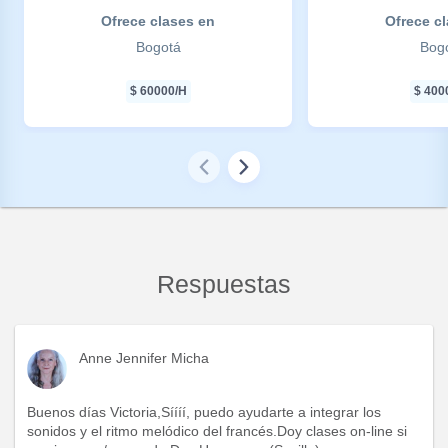
Ofrece clases en
Ofrece c
Bogotá
Bog
$
60000
/H
$
400
Respuestas
Anne Jennifer Micha
Buenos días Victoria,Síííí, puedo ayudarte a integrar los
sonidos y el ritmo melódico del francés.Doy clases on-line si