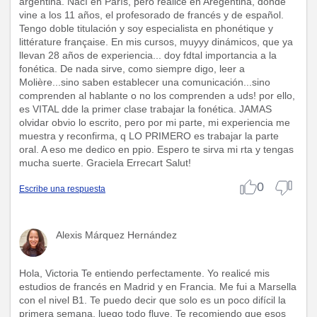
argentina. Nací en París, pero realicé en Aregentina, donde
vine a los 11 años, el profesorado de francés y de español.
Tengo doble titulación y soy especialista en phonétique y
littérature française. En mis cursos, muyyy dinámicos, que ya
llevan 28 años de experiencia... doy fdtal importancia a la
fonética. De nada sirve, como siempre digo, leer a
Molière...sino saben establecer una comunicación...sino
comprenden al hablante o no los comprenden a uds! por ello,
es VITAL dde la primer clase trabajar la fonética. JAMAS
olvidar obvio lo escrito, pero por mi parte, mi experiencia me
muestra y reconfirma, q LO PRIMERO es trabajar la parte
oral. A eso me dedico en ppio. Espero te sirva mi rta y tengas
mucha suerte. Graciela Errecart Salut!
0
Escribe una respuesta
Alexis Márquez Hernández
Hola, Victoria Te entiendo perfectamente. Yo realicé mis
estudios de francés en Madrid y en Francia. Me fui a Marsella
con el nivel B1. Te puedo decir que solo es un poco difícil la
primera semana, luego todo fluye. Te recomiendo que esos