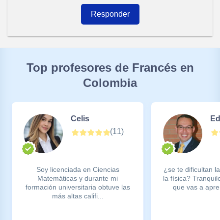
Responder
Top profesores de Francés en
Colombia
Celis
Ed
(
11
)
Soy licenciada en Ciencias
¿se te dificultan 
Matemáticas y durante mi
la física? Tranquil
formación universitaria obtuve las
que vas a apren
más altas califi...