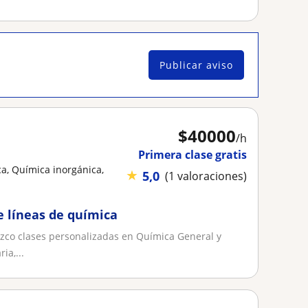
Publicar aviso
$
40000
/h
Primera clase gratis
a, Química inorgánica,
★
5,0
(1 valoraciones)
 líneas de química
zco clases personalizadas en Química General y
ia,...