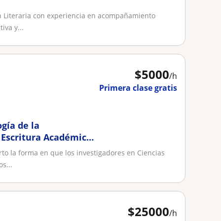
n Literaria con experiencia en acompañamiento
iva y...
$
5000
/h
Primera clase gratis
gía de la
y Escritura Académica
rto la forma en que los investigadores en Ciencias
s...
$
25000
/h