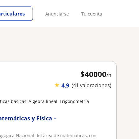
articulares
Anunciarse
Tu cuenta
$
40000
/h
★
4,9
(41 valoraciones)
cas básicas, Álgebra lineal, Trigonometría
atemáticas y Física –
agógica Nacional del área de matemáticas, con