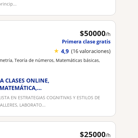
rincip...
$
50000
/h
Primera clase gratis
★
4,9
(16 valoraciones)
metría, Teoría de números, Matemáticas básicas,
A CLASES ONLINE,
 MATEMÁTICA,
ADÍSTICA
STA EN ESTRATEGIAS COGNITIVAS Y ESTILOS DE
ALLERES, LABORATO...
$
25000
/h