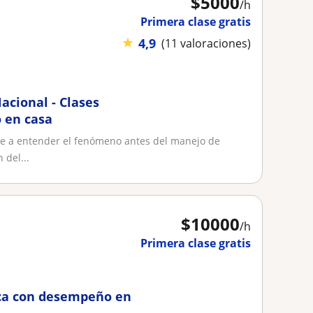
$
5000
/h
Primera clase gratis
★
4,9
(11 valoraciones)
acional - Clases
o en casa
e a entender el fenómeno antes del manejo de
 del...
$
10000
/h
Primera clase gratis
ica con desempeño en