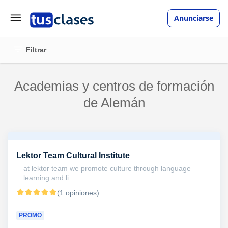
Anunciarse
Filtrar
Academias y centros de formación
de Alemán
Lektor Team Cultural Institute
at lektor team we promote culture through language
learning and li...
(1 opiniones)
PROMO