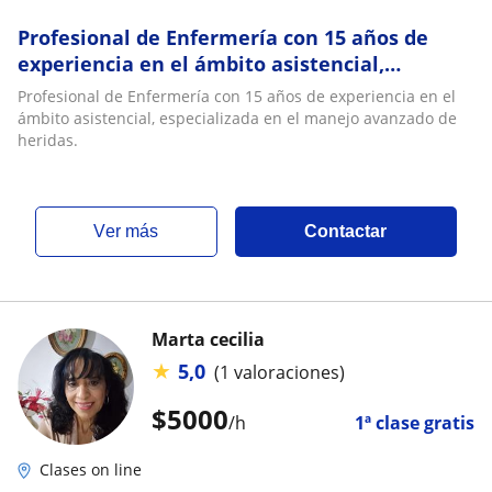
Profesional de Enfermería con 15 años de
experiencia en el ámbito asistencial,
especializada en el manejo avanzado de
Profesional de Enfermería con 15 años de experiencia en el
heridas
ámbito asistencial, especializada en el manejo avanzado de
heridas.
ver más
Contactar
Marta cecilia
★
5,0
(1 valoraciones)
$
5000
/h
1ª clase gratis
Clases on line