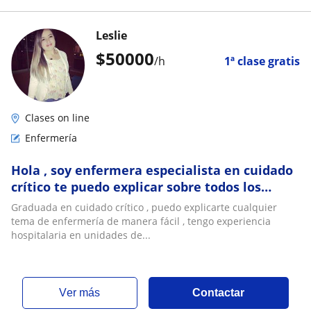
Leslie
$
50000
/h
1ª clase gratis
Clases on line
Enfermería
Hola , soy enfermera especialista en cuidado
crítico te puedo explicar sobre todos los
temas de enfermería o estudiar para examen
Graduada en cuidado crítico , puedo explicarte cualquier
tema de enfermería de manera fácil , tengo experiencia
hospitalaria en unidades de...
ver más
Contactar