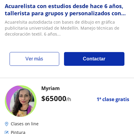
Acuarelista con estudios desde hace 6 años,
tallerista para grupos y personalizados con
enfoque de emprendimiento. Arte funcional
Acuarelsita autodidacta con bases de dibujo en gráfica
publicitaria universidad de Medellín. Manejo técnicas de
decoloración textil. 6 años...
ver más
Contactar
Myriam
$
65000
/h
1ª clase gratis
Clases on line
Pintura