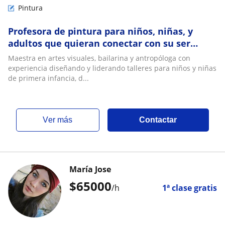
Pintura
Profesora de pintura para niños, niñas, y
adultos que quieran conectar con su ser
creativo
Maestra en artes visuales, bailarina y antropóloga con
experiencia diseñando y liderando talleres para niños y niñas
de primera infancia, d...
ver más
Contactar
María Jose
$
65000
/h
1ª clase gratis