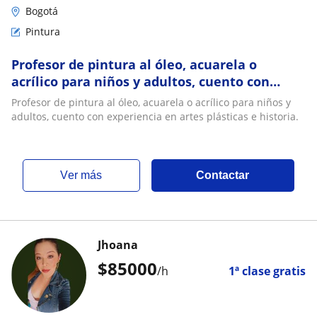
Bogotá
Pintura
Profesor de pintura al óleo, acuarela o
acrílico para niños y adultos, cuento con
experiencia en artes plásticas e historia
Profesor de pintura al óleo, acuarela o acrílico para niños y
adultos, cuento con experiencia en artes plásticas e historia.
ver más
Contactar
Jhoana
$
85000
/h
1ª clase gratis