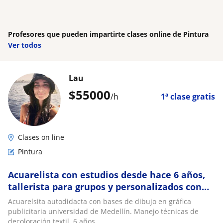
Profesores que pueden impartirte clases online de Pintura
Ver todos
Lau
$
55000
/h
1ª clase gratis
Clases on line
Pintura
Acuarelista con estudios desde hace 6 años,
tallerista para grupos y personalizados con
enfoque de emprendimiento. Arte funcional
Acuarelsita autodidacta con bases de dibujo en gráfica
publicitaria universidad de Medellín. Manejo técnicas de
decoloración textil. 6 años...