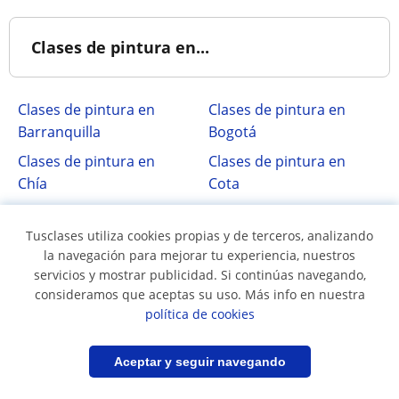
Clases de pintura en...
Clases de pintura en
Clases de pintura en
Barranquilla
Bogotá
Clases de pintura en
Clases de pintura en
Chía
Cota
Clases de pintura en
Clases de pintura en
Funza
Itagui
Tusclases utiliza cookies propias y de terceros, analizando
la navegación para mejorar tu experiencia, nuestros
Clases de pintura en La
Clases de pintura en
servicios y mostrar publicidad. Si continúas navegando,
Calera
Medellín
consideramos que aceptas su uso. Más info en nuestra
política de cookies
Filtrar
Guardar búsqueda
Aceptar y seguir navegando