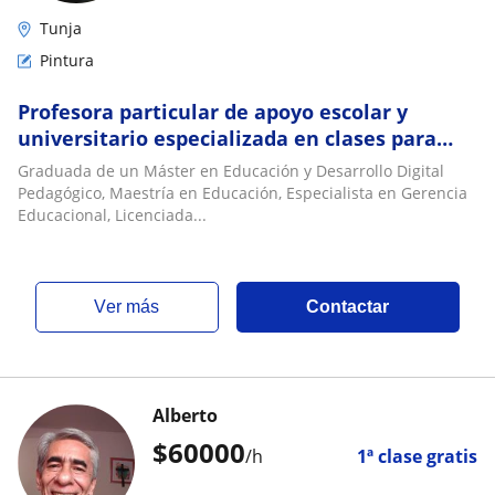
Tunja
Pintura
Profesora particular de apoyo escolar y
universitario especializada en clases para
niños, niñas y jóvenes de manera virtual
Graduada de un Máster en Educación y Desarrollo Digital
Pedagógico, Maestría en Educación, Especialista en Gerencia
Educacional, Licenciada...
ver más
Contactar
Alberto
$
60000
/h
1ª clase gratis