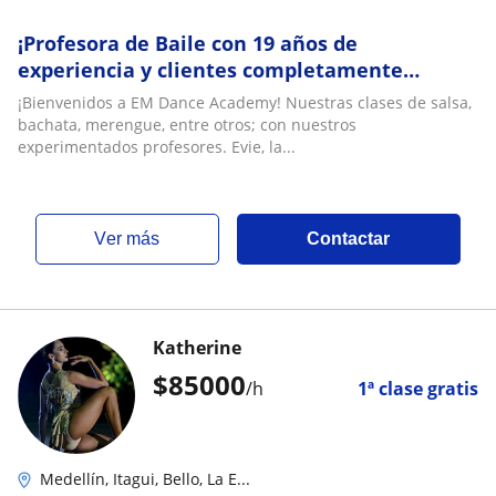
¡Profesora de Baile con 19 años de
experiencia y clientes completamente
satisfechos!
¡Bienvenidos a EM Dance Academy! Nuestras clases de salsa,
bachata, merengue, entre otros; con nuestros
experimentados profesores. Evie, la...
ver más
Contactar
Katherine
$
85000
/h
1ª clase gratis
Medellín, Itagui, Bello, La E...