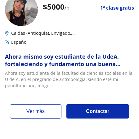
$
5000
/h
1ª clase gratis
Caldas (Antioquia), Envigado,...
Español
Ahora mismo soy estudiante de la UdeA,
fortaleciendo y fundamento una buena
enseñanza
Ahora soy estudiante de la facultad de ciencias sociales en la
U de A, en el pregrado de antropologia, siendo este mi
penúltimo año, tengo...
ver más
Contactar