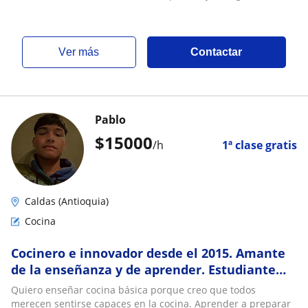
ver más
Contactar
Pablo
$
15000
/h
1ª clase gratis
Caldas (Antioquia)
Cocina
Cocinero e innovador desde el 2015. Amante
de la enseñanza y de aprender. Estudiante
joven y el ejemplo e inspiración de muchos
Quiero enseñar cocina básica porque creo que todos
merecen sentirse capaces en la cocina. Aprender a preparar