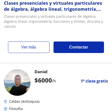
Clases presenciales y virtuales particulares
de álgebra, álgebra lineal, trigonometría,
funciones y límites, discreta y cálculo
Clases presenciales y virtuales particulares de álgebra,
álgebra lineal, trigonometría, funciones y límites, discreta y
cálculo.
ver más
Contactar
Daniel
$
6000
/h
1ª clase gratis
Caldas (Antioquia)
Filosofía