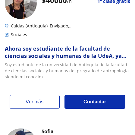
$
40000
/h
1ª clase gratis
Caldas (Antioquia), Envigado,...
Sociales
Ahora soy estudiante de la facultad de
ciencias sociales y humanas de la UdeA, ya
este siendo mi tercer año de cuatro
Soy estudiante de la universidad de Antioquia de la facultad
de ciencias sociales y humanas del pregrado de antropologia,
siendo mi conocim...
ver más
Contactar
Sofia