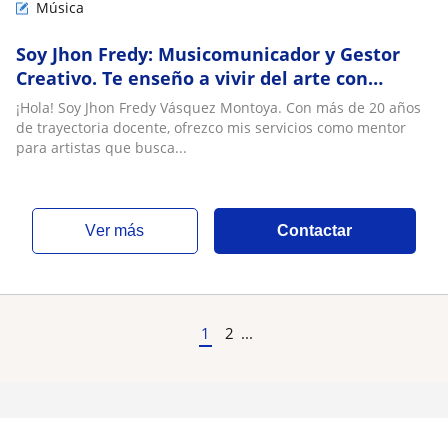
Música
Soy Jhon Fredy: Musicomunicador y Gestor
Creativo. Te enseño a vivir del arte con
técnica, ética y estrategia
¡Hola! Soy Jhon Fredy Vásquez Montoya. Con más de 20 años
de trayectoria docente, ofrezco mis servicios como mentor
para artistas que busca...
ver más
Contactar
1
2
...