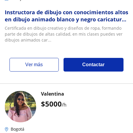
Instructora de dibujo con conocimientos altos
en dibujo animado blanco y negro caricaturas
y demás
Certificada en dibujo creativo y diseños de ropa, formando
parte de dibujos de altas calidad, en mis clases puedes ver
dibujos animados car...
ver más
Contactar
Valentina
$
5000
/h
Bogotá