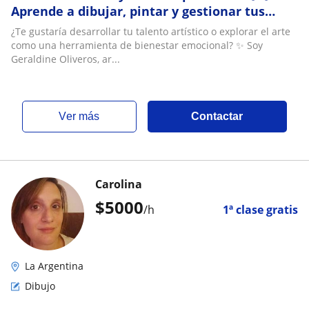
Aprende a dibujar, pintar y gestionar tus
emociones a través del arte
¿Te gustaría desarrollar tu talento artístico o explorar el arte
como una herramienta de bienestar emocional? ✨ Soy
Geraldine Oliveros, ar...
ver más
Contactar
Carolina
$
5000
/h
1ª clase gratis
La Argentina
Dibujo