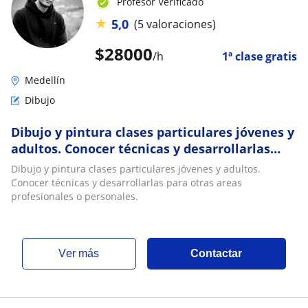
Profesor Verificado
★
5,0
(5 valoraciones)
$
28000
/h
1ª clase gratis
Medellín
Dibujo
Dibujo y pintura clases particulares jóvenes y
adultos. Conocer técnicas y desarrollarlas
para otras areas profesionales
Dibujo y pintura clases particulares jóvenes y adultos.
Conocer técnicas y desarrollarlas para otras areas
profesionales o personales.
ver más
Contactar