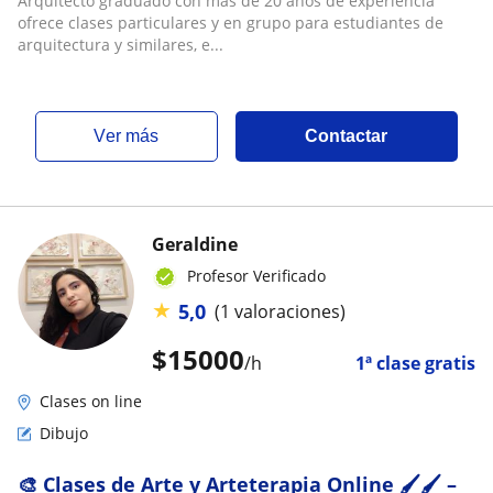
Arquitecto graduado con más de 20 años de experiencia
ofrece clases particulares y en grupo para estudiantes de
arquitectura y similares, e...
ver más
Contactar
Geraldine
Profesor Verificado
★
5,0
(1 valoraciones)
$
15000
/h
1ª clase gratis
Clases on line
Dibujo
🎨 Clases de Arte y Arteterapia Online 🖌🖌️ –