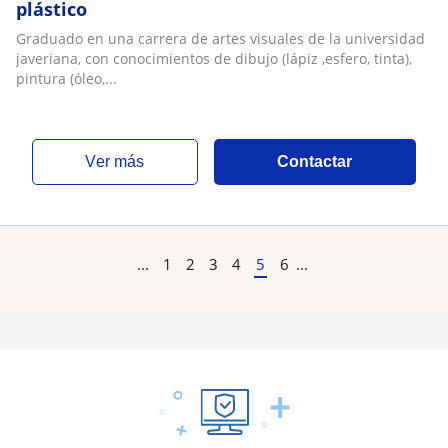
plástico
Graduado en una carrera de artes visuales de la universidad
javeriana, con conocimientos de dibujo (lápiz ,esfero, tinta),
pintura (óleo,...
ver más
Contactar
...
1
2
3
4
5
6
...