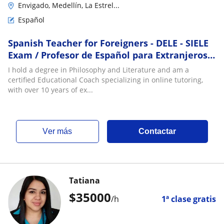
Envigado, Medellín, La Estrel...
Español
Spanish Teacher for Foreigners - DELE - SIELE
Exam / Profesor de Español para Extranjeros
de Habla Inglesa - Examen DELE - SIELE
I hold a degree in Philosophy and Literature and am a
certified Educational Coach specializing in online tutoring,
with over 10 years of ex...
ver más
Contactar
Tatiana
$
35000
/h
1ª clase gratis