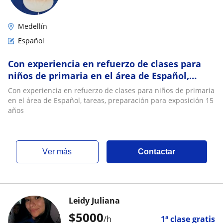
Medellín
Español
Con experiencia en refuerzo de clases para
niños de primaria en el área de Español,
tareas, preparación para exposición 15 años
Con experiencia en refuerzo de clases para niños de primaria
en el área de Español, tareas, preparación para exposición 15
años
ver más
Contactar
Leidy Juliana
$
5000
/h
1ª clase gratis