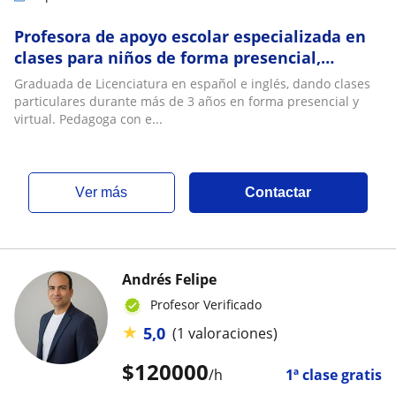
Profesora de apoyo escolar especializada en
clases para niños de forma presencial,
remoto o virtual
Graduada de Licenciatura en español e inglés, dando clases
particulares durante más de 3 años en forma presencial y
virtual. Pedagoga con e...
ver más
Contactar
Andrés Felipe
Profesor Verificado
★
5,0
(1 valoraciones)
$
120000
/h
1ª clase gratis