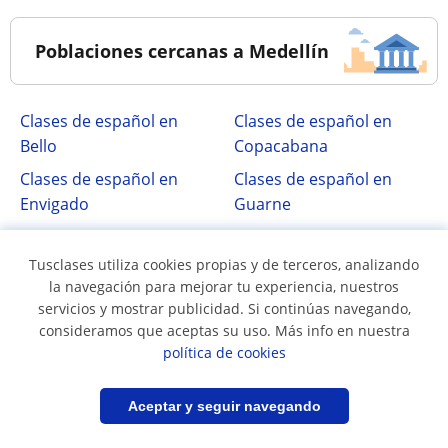
Poblaciones cercanas a Medellín
Clases de español en
Clases de español en
Bello
Copacabana
Clases de español en
Clases de español en
Envigado
Guarne
Clases de español en
Clases de español en La
Itagui
Estrella
Tusclases utiliza cookies propias y de terceros, analizando
la navegación para mejorar tu experiencia, nuestros
Clases de español en
servicios y mostrar publicidad. Si continúas navegando,
Sabaneta
consideramos que aceptas su uso. Más info en nuestra
política de cookies
Filtrar
Guardar búsqueda
Aceptar y seguir navegando