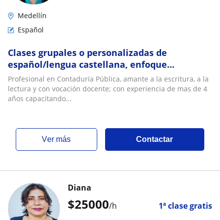
Medellín
Español
Clases grupales o personalizadas de
español/lengua castellana, enfoque
especializado en caligrafía, redacción y
Profesional en Contaduría Pública, amante a la escritura, a la
ortografía
lectura y con vocación docente; con experiencia de mas de 4
años capacitando...
ver más
Contactar
Diana
$
25000
/h
1ª clase gratis