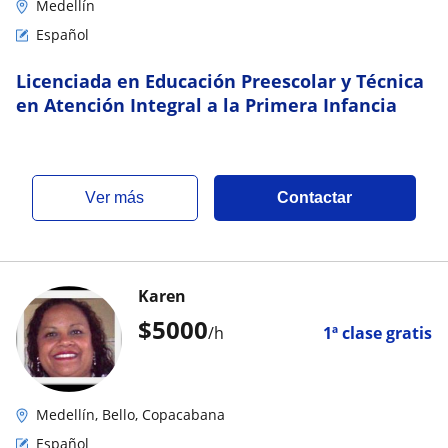
Medellín
Español
Licenciada en Educación Preescolar y Técnica
en Atención Integral a la Primera Infancia
ver más
Contactar
Karen
$
5000
/h
1ª clase gratis
Medellín, Bello, Copacabana
Español