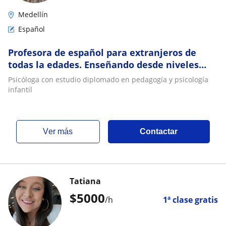
Medellín
Español
Profesora de español para extranjeros de
todas la edades. Enseñando desde niveles
básicos especializado individualmente
Psicóloga con estudio diplomado en pedagogía y psicología
infantil
ver más
Contactar
Tatiana
$
5000
/h
1ª clase gratis