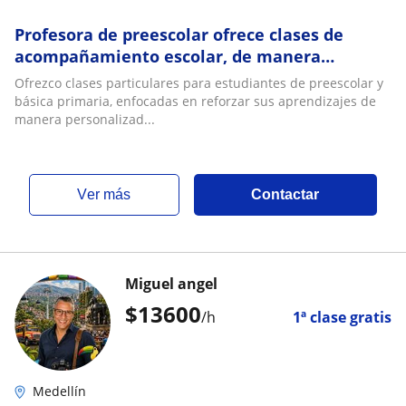
Profesora de preescolar ofrece clases de
acompañamiento escolar, de manera
presencial en la ciudad de Medellín
Ofrezco clases particulares para estudiantes de preescolar y
básica primaria, enfocadas en reforzar sus aprendizajes de
manera personalizad...
ver más
Contactar
Miguel angel
$
13600
/h
1ª clase gratis
Medellín