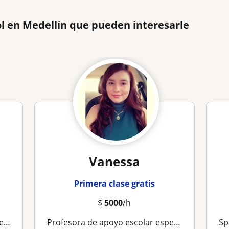
l en Medellín que pueden interesarle
Vanessa
Primera clase gratis
$
5000
/h
ne
Profesora de apoyo escolar especializada en clases para niños de forma presencial, remoto o virtual
Spanis