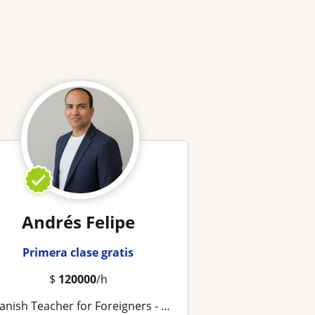
Andrés Felipe
Primera clase gratis
$
120000
/h
h Teacher for Foreigners - DELE - SIELE Exam / Profesor de Español para Extranjeros de Habla Inglesa - Examen DELE - SIELE