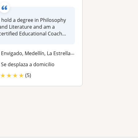
I hold a degree in Philosophy
and Literature and am a
certified Educational Coach
sp...
Envigado, Medellín, La Estrella, Itagui, Sabaneta
Se desplaza a domicilio
★
★
★
★
(5)