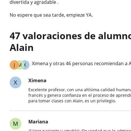
divertida y agradable .
No espere que sea tarde, empieze YA.
47 valoraciones de alumn
Alain
Ximena y otras 46 personas recomiendan a A
J
M
X
Ximena
X
Excelente profesor, con una altísima calidad human
francés y genera confianza en el proceso de apren
para tomar clases con Alain, es un privilegio.
Mariana
M
¡Súper paciente y amable! ¡De verdad que lo admir