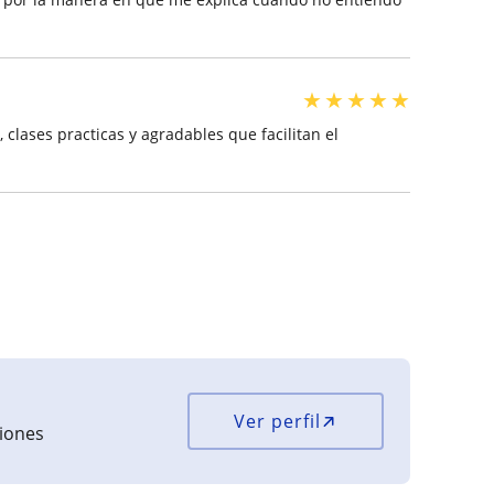
★
★
★
★
★
 clases practicas y agradables que facilitan el
Ver perfil
ciones