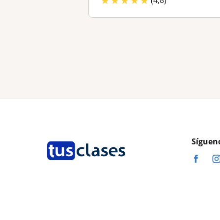
★
★
★
★
★
Síguen