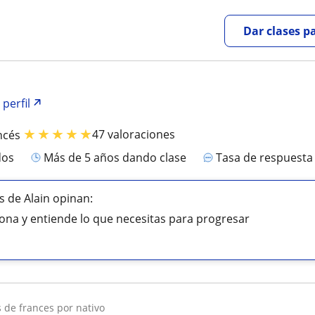
Dar clases p
 perfil
★
★
★
★
★
47 valoraciones
ncés
dos
más de 5 años dando clase
Tasa de respuest
 de Alain opinan:
ona y entiende lo que necesitas para progresar
s de frances por nativo