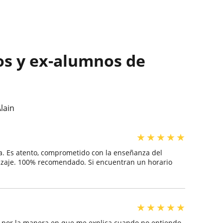
os y ex-alumnos de
lain
★
★
★
★
★
a. Es atento, comprometido con la enseñanza del
dizaje. 100% recomendado. Si encuentran un horario
★
★
★
★
★
o por la manera en que me explica cuando no entiendo