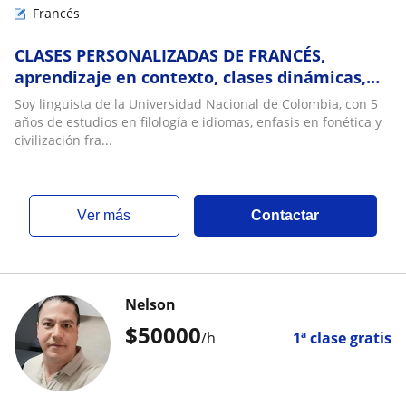
Francés
CLASES PERSONALIZADAS DE FRANCÉS,
aprendizaje en contexto, clases dinámicas,
intercambios, preparación DELF
Soy linguista de la Universidad Nacional de Colombia, con 5
años de estudios en filología e idiomas, enfasis en fonética y
civilización fra...
ver más
Contactar
Nelson
$
50000
/h
1ª clase gratis