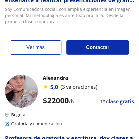
impacto
Soy Comunicadora social, con amplia experiencia en imagen
personal. Mi metodología es ante todo práctica. Desde la
primera clase empezarás...
ver más
Contactar
Alexandra
★
5,0
(3 valoraciones)
$
22000
/h
1ª clase gratis
Bogotá
Oratoria y comunicación
Profesora de oratoria y escritura, doy clases a