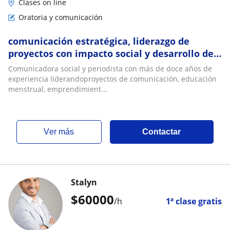
Clases on line
Oratoria y comunicación
comunicación estratégica, liderazgo de
proyectos con impacto social y desarrollo de
procesos educativos en salud y bienestar
Comunicadora social y periodista con más de doce años de
experiencia liderandoproyectos de comunicación, educación
menstrual, emprendimient...
ver más
Contactar
Stalyn
$
60000
/h
1ª clase gratis