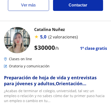
ver más
Contactar
Catalina Nuñez
★
5,0
(2 valoraciones)
$
30000
/h
1ª clase gratis
Clases on line
Oratoria y comunicación
Preparación de hoja de vida y entrevistas
para jóvenes y adultos,Orientación
vocacional,Empleabilidad,Coach en
¿Acabas de terminar el colegio, universidad, tal vez un
Ventas,Autoestima
empleo o relación y no sabes cómo dar tu primer paso hacia
un empleo o cambio en tu...