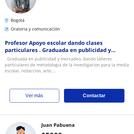
Bogotá
Oratoria y comunicación
Profesor Apoyo escolar dando clases
particulares . Graduada en publicidad y
mercadeo, dando talleres particulares de
. Graduada en publicidad y mercadeo, dando talleres
metodologia d
particulares de metodologia de la investigacion para la media
escolar, redaccion, arte,...
ver más
Contactar
Juan Pabuena