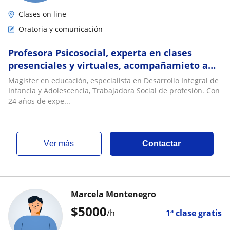
Clases on line
Oratoria y comunicación
Profesora Psicosocial, experta en clases
presenciales y virtuales, acompañamieto a
estudiantes con discapacidad. Niños y
Magister en educación, especialista en Desarrollo Integral de
adultos
Infancia y Adolescencia, Trabajadora Social de profesión. Con
24 años de expe...
ver más
Contactar
Marcela Montenegro
$
5000
/h
1ª clase gratis