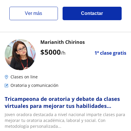
ver más
Contactar
Marianith Chirinos
$
5000
/h
1ª clase gratis
Clases on line
Oratoria y comunicación
Tricampeona de oratoria y debate da clases
virtuales para mejorar tus habilidades
blandas e impulsar tu vida laboral y
Joven oradora destacada a nivel nacional imparte clases para
académica
mejorar tu oratoria académica, laboral y social. Con
metodología personalizada...