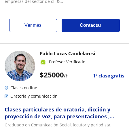
empresas del sector de olí &...
ver más
Contactar
Pablo Lucas Candelaresi
Profesor Verificado
$
25000
/h
1ª clase gratis
Clases on line
Oratoria y comunicación
Clases particulares de oratoria, dicción y
proyección de voz, para presentaciones ,
conferencias y exposiciones
Graduado en Comunicación Social, locutor y periodista.