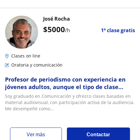
José Rocha
$
5000
/h
1ª clase gratis
Clases on line
Oratoria y comunicación
Profesor de periodismo con experiencia en
jóvenes adultos, aunque el tipo de clase
puede adaptarse a cualquier edad
Soy graduado en Comunicación y ofrezco clases basadas en
material audiovisual, con participación activa de la audiencia.
Me desempeñé como...
ver más
Contactar