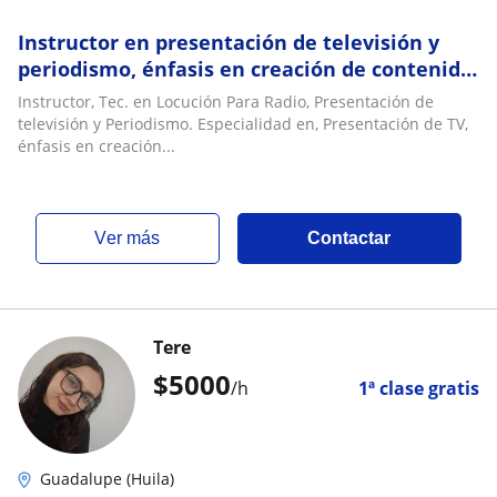
Instructor en presentación de televisión y
periodismo, énfasis en creación de contenido
digital para redes sociales
Instructor, Tec. en Locución Para Radio, Presentación de
televisión y Periodismo. Especialidad en, Presentación de TV,
énfasis en creación...
ver más
Contactar
Tere
$
5000
/h
1ª clase gratis
Guadalupe (Huila)