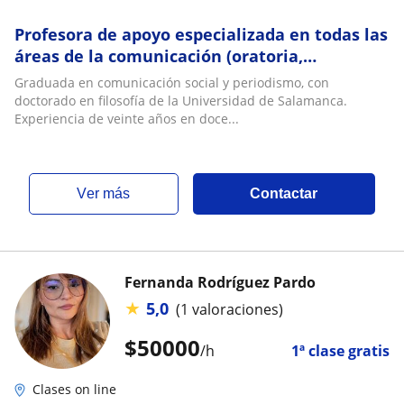
Profesora de apoyo especializada en todas las
áreas de la comunicación (oratoria,
hermenéutica, periodismo, escritura)
Graduada en comunicación social y periodismo, con
doctorado en filosofía de la Universidad de Salamanca.
Experiencia de veinte años en doce...
ver más
Contactar
Fernanda Rodríguez Pardo
★
5,0
(1 valoraciones)
$
50000
/h
1ª clase gratis
Clases on line