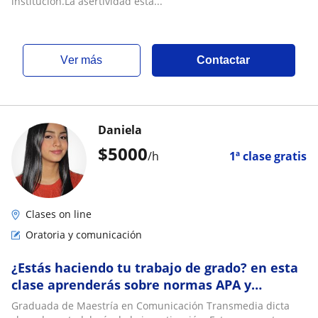
institución.La asertividad está...
ver más
Contactar
Daniela
$
5000
/h
1ª clase gratis
Clases on line
Oratoria y comunicación
¿Estás haciendo tu trabajo de grado? en esta
clase aprenderás sobre normas APA y
metodología de la investigación
Graduada de Maestría en Comunicación Transmedia dicta