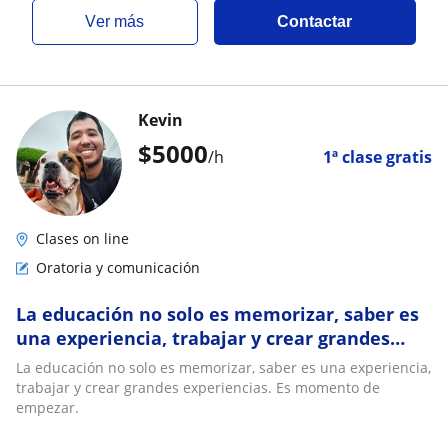
ver más
Contactar
Kevin
$
5000
/h
1ª clase gratis
Clases on line
Oratoria y comunicación
La educación no solo es memorizar, saber es
una experiencia, trabajar y crear grandes
experiencias. Es momento de empezar
La educación no solo es memorizar, saber es una experiencia,
trabajar y crear grandes experiencias. Es momento de
empezar.