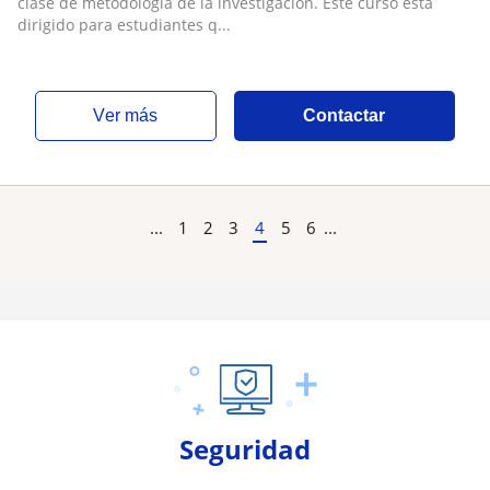
clase de metodología de la investigación. Este curso esta
dirigido para estudiantes q...
ver más
Contactar
...
1
2
3
4
5
6
...
Seguridad