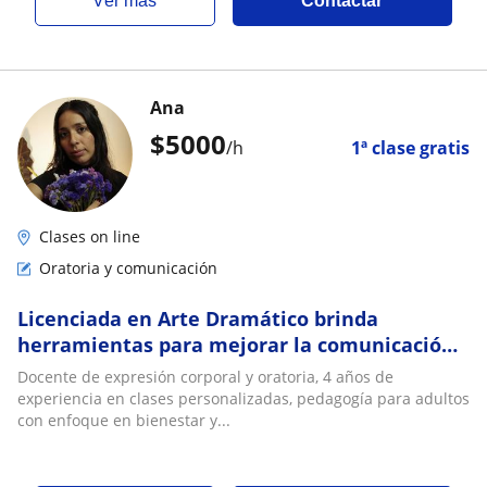
ver más
Contactar
Ana
$
5000
/h
1ª clase gratis
Clases on line
Oratoria y comunicación
Licenciada en Arte Dramático brinda
herramientas para mejorar la comunicación
asertiva y expresión corporal
Docente de expresión corporal y oratoria, 4 años de
experiencia en clases personalizadas, pedagogía para adultos
con enfoque en bienestar y...