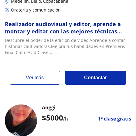
Medellín, Bello, Copacabana
Oratoria y comunicación
Realizador audiovisual y editor, aprende a
montar y editar con las mejores técnicas
profesionales
Descubre el poder de la edición de video.Aprende a contar
historias cautivadoras.Mejora tus habilidades en Premiere,
Final Cut o Avid.Clase...
ver más
Contactar
Anggi
$
5000
/h
1ª clase gratis