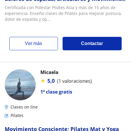
funcional
Certificada con Polestar Pilates Asia y más de 15 años de
experiencia. Enseño clases de Pilates para mejorar postura,
dolor de espalda y op...
ver más
Contactar
Micaela
★
5,0
(1 valoraciones)
1ª clase gratis
Clases on line
Pilates
Movimiento Consciente; Pilates Mat y Yoga