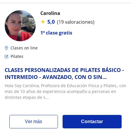
Carolina
★
5,0
(19 valoraciones)
1ª clase gratis
Clases on line
Pilates
CLASES PERSONALIZADAS DE PILATES BÁSICO -
INTERMEDIO - AVANZADO, CON O SIN
IMPLEMENTO DE APOYO. Aprende la base de
Hola Soy Carolina, Profesora de Educación Física y Pilates,, con
toda disciplina
más de 10 años de experiencia acompaño a personas en
distintas etapas de s...
ver más
Contactar