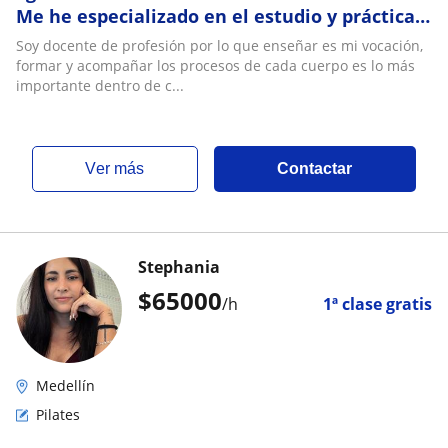
Me he especializado en el estudio y práctica
del yo
Soy docente de profesión por lo que enseñar es mi vocación,
formar y acompañar los procesos de cada cuerpo es lo más
importante dentro de c...
ver más
Contactar
Stephania
$
65000
/h
1ª clase gratis
Medellín
Pilates