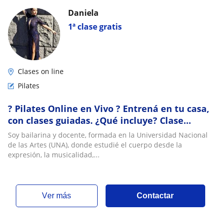
Daniela
1ª clase gratis
Clases on line
Pilates
? Pilates Online en Vivo ? Entrená en tu casa,
con clases guiadas. ¿Qué incluye? Clase
virtual + plan de entrenamiento
Soy bailarina y docente, formada en la Universidad Nacional
de las Artes (UNA), donde estudié el cuerpo desde la
expresión, la musicalidad,...
ver más
Contactar