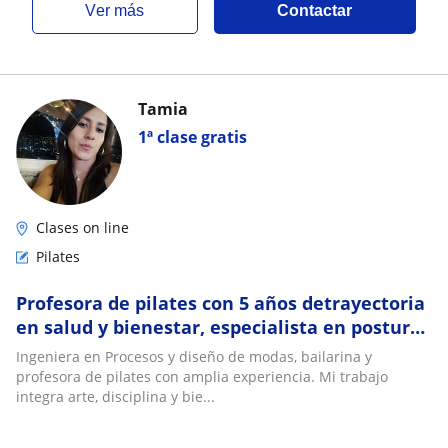
ver más
Contactar
Tamia
1ª clase gratis
Clases on line
Pilates
Profesora de pilates con 5 años detrayectoria
en salud y bienestar, especialista en postura
y movilidad, clases presenciales y onl
Ingeniera en Procesos y diseño de modas, bailarina y
profesora de pilates con amplia experiencia. Mi trabajo
integra arte, disciplina y bie...