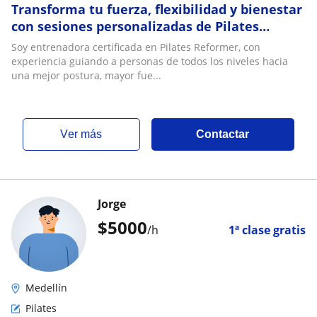
Transforma tu fuerza, flexibilidad y bienestar
con sesiones personalizadas de Pilates
Reformer adaptadas a ti
Soy entrenadora certificada en Pilates Reformer, con
experiencia guiando a personas de todos los niveles hacia
una mejor postura, mayor fue...
ver más
Contactar
Jorge
$
5000
/h
1ª clase gratis
Medellín
Pilates