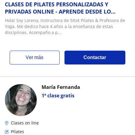
CLASES DE PILATES PERSONALIZADAS Y
PRIVADAS ONLINE - APRENDE DESDE LO
BÁSICO, CON PRINCIPIOS DE KINESIOLOGÍA
Hola! Soy Lorena, instructora de Sttot Pilates & Profesora de
Yoga. Me dedico hace 4 años a la enseñanza de estas
disciplinas. Acompaño a p...
ver más
Contactar
María Fernanda
1ª clase gratis
Clases on line
Pilates