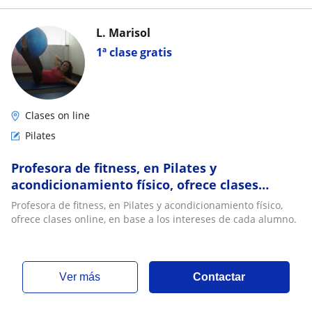
L. Marisol
1ª clase gratis
Clases on line
Pilates
Profesora de fitness, en Pilates y
acondicionamiento físico, ofrece clases
online, en base a los intereses de cada
Profesora de fitness, en Pilates y acondicionamiento físico,
alumno
ofrece clases online, en base a los intereses de cada alumno.
ver más
Contactar