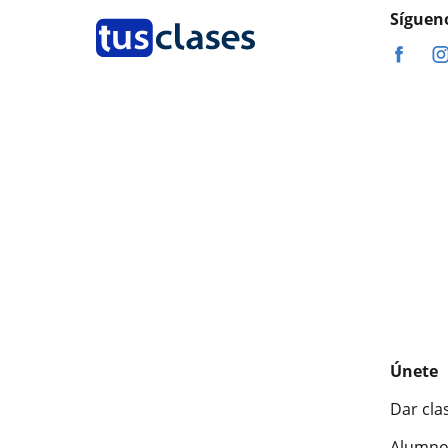
Síguen
Únete
Dar cla
Alumno