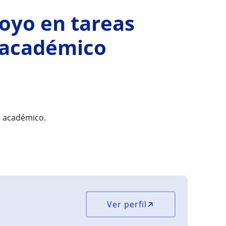
poyo en tareas
o académico
o académico.
Ver perfil