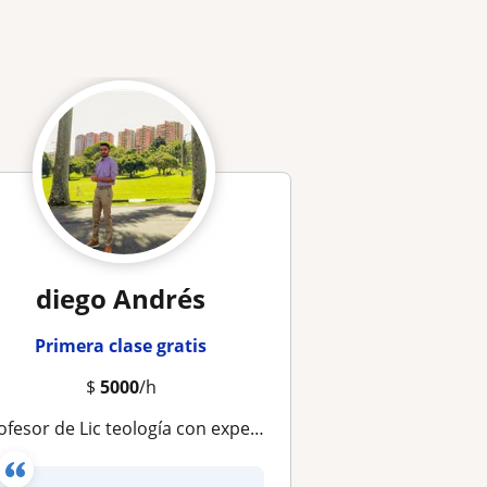
diego Andrés
Primera clase gratis
$
5000
/h
esor de Lic teología con experiencia en primaria y secundaria como docente de religión filosofía y ética